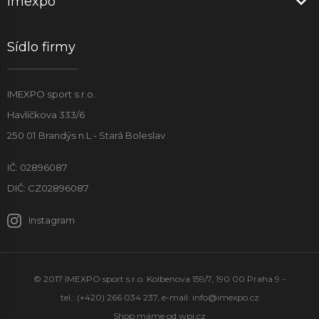
Imexpo
Sídlo firmy
IMEXPO sport s.r.o.
Havlíčkova 333/6
250 01 Brandýs n.L - Stará Boleslav
IČ: 02896087
DIČ: CZ02896087
Instagram
© 2017 IMEXPO sport s.r.o. Kolbenova 159/7, 190 00 Praha 9 -
tel.: (+420) 266 034 237, e-mail:
info@imexpo.cz
Shop máme od
wpj.cz