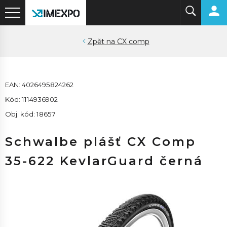
CX comp
EAN: 4026495824262
Kód: 1114936902
Obj. kód: 18657
Schwalbe plášť CX Comp
35-622 KevlarGuard černá