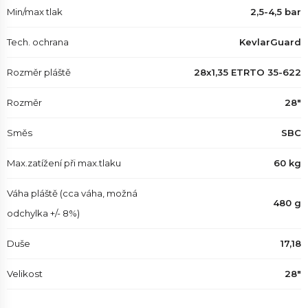
Min/max tlak
2,5-4,5 bar
Tech. ochrana
KevlarGuard
Rozměr pláště
28x1,35 ETRTO 35-622
Rozměr
28"
Směs
SBC
Max.zatížení při max.tlaku
60 kg
Váha pláště (cca váha, možná
480 g
odchylka +/- 8%)
Duše
17,18
Velikost
28"