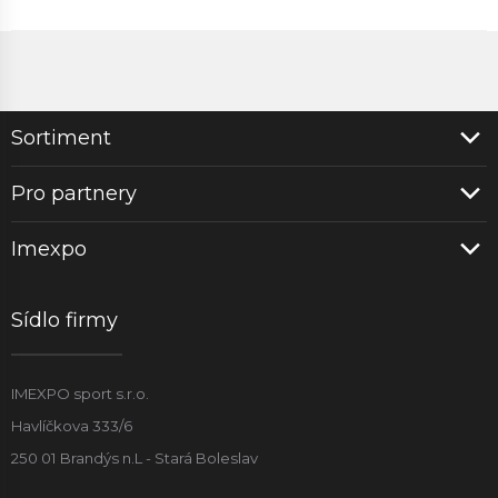
Sortiment
Pro partnery
Imexpo
Sídlo firmy
IMEXPO sport s.r.o.
Havlíčkova 333/6
250 01 Brandýs n.L - Stará Boleslav