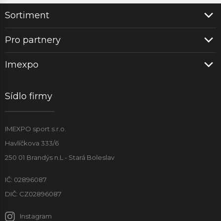
Sortiment
Pro partnery
Imexpo
Sídlo firmy
IMEXPO sport s.r.o.
Havlíčkova 333/6
250 01 Brandýs n.L - Stará Boleslav
IČ: 02896087
DIČ: CZ02896087
Instagram