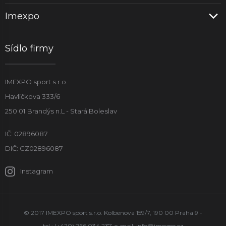
Imexpo
Sídlo firmy
IMEXPO sport s.r.o.
Havlíčkova 333/6
250 01 Brandýs n.L - Stará Boleslav
IČ: 02896087
DIČ: CZ02896087
Instagram
© 2017 IMEXPO sport s.r.o. Kolbenova 159/7, 190 00 Praha 9 -
tel.: (+420) 266 034 237, e-mail:
info@imexpo.cz