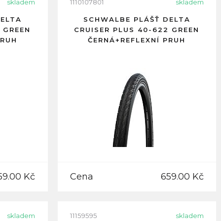
skladem
1110107801
skladem
DELTA
SCHWALBE PLÁŠŤ DELTA
5 GREEN
CRUISER PLUS 40-622 GREEN
PRUH
ČERNÁ+REFLEXNÍ PRUH
59.00 Kč
Cena
659.00 Kč
skladem
11159595
skladem