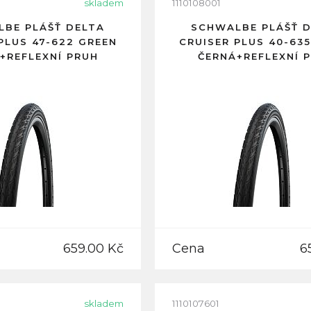
skladem
1110108001
BE PLÁŠŤ DELTA
SCHWALBE PLÁŠŤ 
PLUS 47-622 GREEN
CRUISER PLUS 40-63
+REFLEXNÍ PRUH
ČERNÁ+REFLEXNÍ 
659.00 Kč
Cena
6
skladem
1110107601