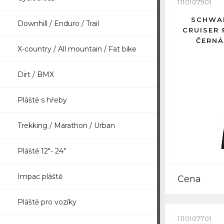
1110107901
SCHWAL
Downhill / Enduro / Trail
CRUISER 
ČERNÁ
X-country / All mountain / Fat bike
Dirt / BMX
Pláště s hřeby
Trekking / Marathon / Urban
Pláště 12"- 24"
Impac pláště
Cena
Pláště pro vozíky
1110107701