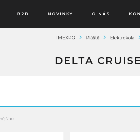
B2B
NOVINKY
O NÁS
KO
IMEXPO
Pláště
Elektrokola
DELTA CRUIS
nějšího