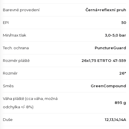
Barevné provedení
Černá+reflexní pruh
EPI
50
Min/max tlak
3,0-5,0 bar
Tech. ochrana
PunctureGuard
Rozměr pláště
26x1,75 ETRTO 47-559
Rozměr
26"
Směs
GreenCompound
Váha pláště (cca váha, možná
895 g
odchylka +/- 8%)
Duše
12,13,14,14A