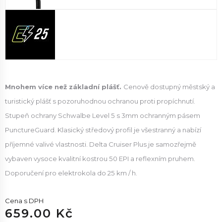
Mnohem více než základní plášť.
Cenově dostupný městský a
turistický plášť s pozoruhodnou ochranou proti propíchnutí.
Stupeň ochrany Schwalbe Level 5 s 3mm ochranným pásem
PunctureGuard. Klasický středový profil je všestranný a nabízí
příjemné valivé vlastnosti. Delta Cruiser Plus je samozřejmě
vybaven vysoce kvalitní kostrou 50 EPI a reflexním pruhem.
Doporučení pro elektrokola do 25 km / h.
Cena s DPH
659.00 Kč