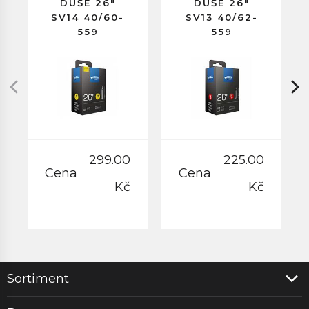
DUŠE 26"
DUŠE 26"
SV14 40/60-
SV13 40/62-
559
559
GALUSKOVÝ
GALUSKOVÝ
VENTILEK
VENTILEK
60MM
40MM
299.00
225.00
Cena
Cena
Kč
Kč
Sortiment