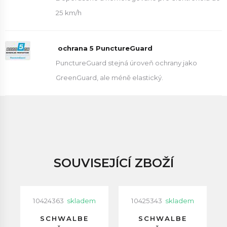
25 km/h
ochrana 5 PunctureGuard
PunctureGuard stejná úroveň ochrany jako
GreenGuard, ale méně elastický.
SOUVISEJÍCÍ ZBOŽÍ
10424363
skladem
10425343
skladem
SCHWALBE
SCHWALBE