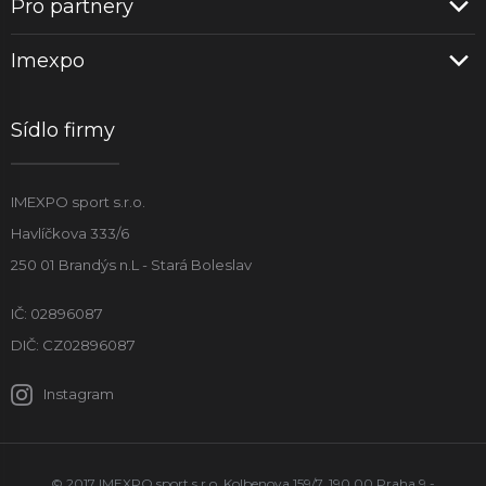
Pro partnery
Imexpo
Sídlo firmy
IMEXPO sport s.r.o.
Havlíčkova 333/6
250 01 Brandýs n.L - Stará Boleslav
IČ: 02896087
DIČ: CZ02896087
Instagram
© 2017 IMEXPO sport s.r.o. Kolbenova 159/7, 190 00 Praha 9 -