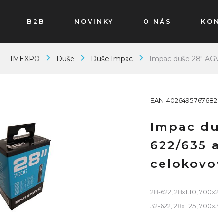
B2B
NOVINKY
O NÁS
KO
IMEXPO
Duše
Duše Impac
Impac duše 28" AGV
EAN: 4026495767682
Impac du
622/635 
celokovo
28-622, 28x1.10, 700x
32-622, 28x1.25, 700x