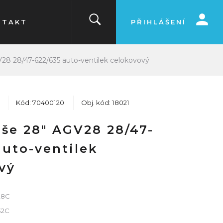
NTAKT
PŘIHLÁŠENÍ
28 28/47-622/635 auto-ventilek celokovový
Kód: 70400120
Obj. kód: 18021
še 28" AGV28 28/47-
auto-ventilek
vý
28C
32C