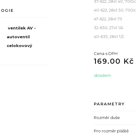
37-622, 28x1.40, 700
40-622, 28x1.50, 700
LOGIE
47-622, 28x1.75
32-630, 27x1 1/4
ventilek AV -
40-635, 28x1 1/2
autoventil
celokovový
Cena s DPH
169.00 Kč
skladem
PARAMETRY
Rozměr duše
Pro rozměr pláště