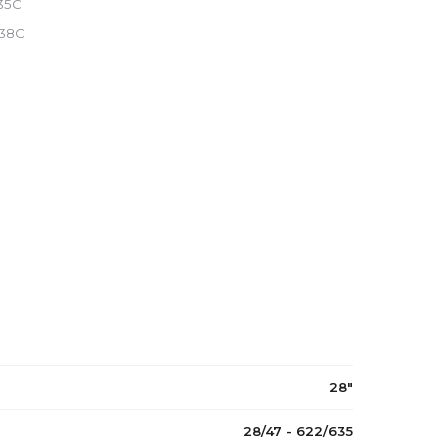
x35C
x38C
28"
28/47 - 622/635