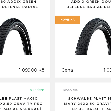
.80 ADDIX GREEN
ADDIX GREEN DO
 DEFENSE RADIAL
DEFENSE RADIAL RE
FLEXNÍ PRUH
PRUH
NOVINKA
1 099.00 Kč
Cena
1 0
skladem
1165459801
BE PLÁŠŤ MAGIC
SCHWALBE PLÁŠŤ 
5X2.50 GRAVITY PRO
MARY 29X2.50 GRAVI
R RADIAL SKLÁDACÍ
TLR ULTRASOFT RA