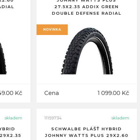
X2.60
JOHNNY WATTS PLUS
ADIAL
27.5X2.35 ADDIX GREEN
DOUBLE DEFENSE RADIAL
REFLEXNÍ PRUH
NOVINKA
49.00 Kč
Cena
1 099.00 Kč
skladem
11159734
skladem
YBRID
SCHWALBE PLÁŠŤ HYBRID
29X2.35
JOHNNY WATTS PLUS 29X2.60