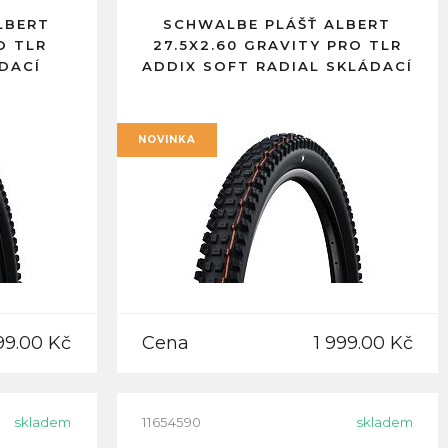
LBERT
SCHWALBE PLÁŠŤ ALBERT
O TLR
27.5X2.60 GRAVITY PRO TLR
DACÍ
ADDIX SOFT RADIAL SKLÁDACÍ
NOVINKA
99.00 Kč
Cena
1 999.00 Kč
skladem
11654590
skladem