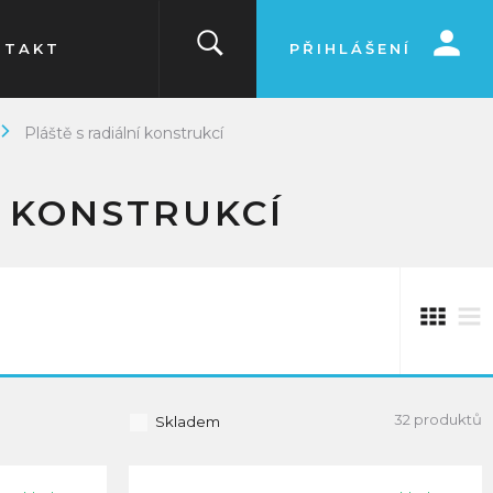
NTAKT
PŘIHLÁŠENÍ
Pláště s radiální konstrukcí
Í KONSTRUKCÍ
32 produktů
Skladem