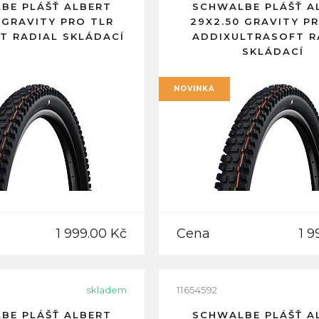
BE PLÁŠŤ ALBERT
SCHWALBE PLÁŠŤ A
 GRAVITY PRO TLR
29X2.50 GRAVITY P
T RADIAL SKLÁDACÍ
ADDIXULTRASOFT R
SKLÁDACÍ
NOVINKA
1 999.00 Kč
Cena
1 9
skladem
11654592
BE PLÁŠŤ ALBERT
SCHWALBE PLÁŠŤ A