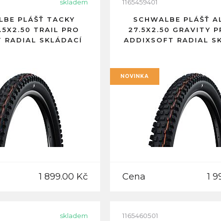
skladem
1165459401
BE PLÁŠŤ TACKY
SCHWALBE PLÁŠŤ A
.5X2.50 TRAIL PRO
27.5X2.50 GRAVITY 
T RADIAL SKLÁDACÍ
ADDIXSOFT RADIAL S
NOVINKA
1 899.00 Kč
Cena
1 9
skladem
1165460501