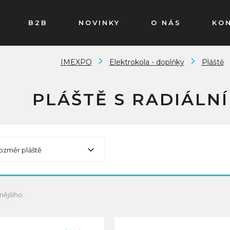
B2B
NOVINKY
O NÁS
KO
IMEXPO
Elektrokola - doplňky
Pláště
PLÁŠTĚ S RADIÁLN
ozměr pláště
nějšího