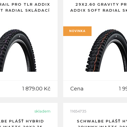
RAIL PRO TLR ADDIX
29X2.60 GRAVITY P
T RADIAL SKLÁDACÍ
ADDIX SOFT RADIAL S
NOVINKA
1 879.00 Kč
Cena
1 9
skladem
11654735
BE PLÁŠŤ HYBRID
SCHWALBE PLÁŠŤ H