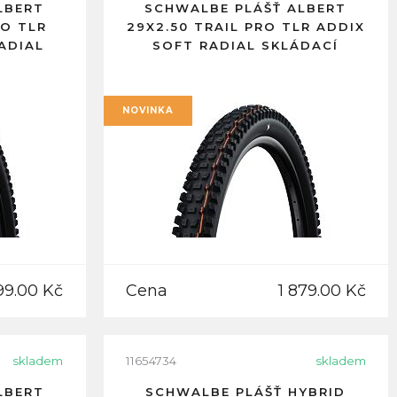
LBERT
SCHWALBE PLÁŠŤ ALBERT
RO TLR
29X2.50 TRAIL PRO TLR ADDIX
ADIAL
SOFT RADIAL SKLÁDACÍ
NOVINKA
99.00 Kč
Cena
1 879.00 Kč
skladem
11654734
skladem
LBERT
SCHWALBE PLÁŠŤ HYBRID