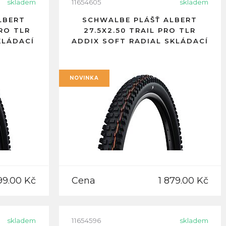
skladem
11654605
skladem
LBERT
SCHWALBE PLÁŠŤ ALBERT
PRO TLR
27.5X2.50 TRAIL PRO TLR
KLÁDACÍ
ADDIX SOFT RADIAL SKLÁDACÍ
NOVINKA
99.00 Kč
Cena
1 879.00 Kč
skladem
11654596
skladem