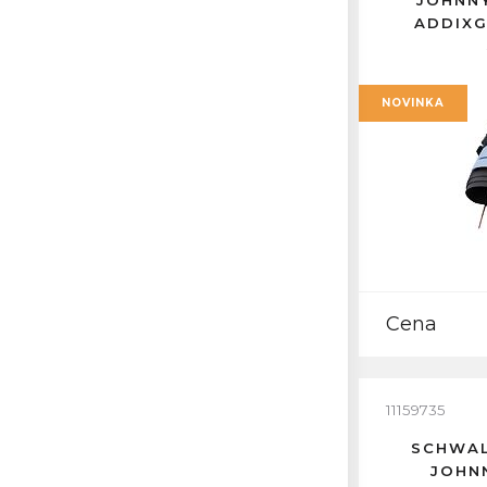
JOHNNY
ADDIXG
NOVINKA
Cena
11159735
SCHWAL
JOHN