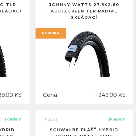
RO TLR
JOHNNY WATTS 27.5X2.60
KLÁDACÍ
ADDIXGREEN TLR RADIAL
SKLÁDACÍ
NOVINKA
99.00 Kč
Cena
1 249.00 Kč
skladem
11159731
skladem
YBRID
SCHWALBE PLÁŠŤ HYBRID