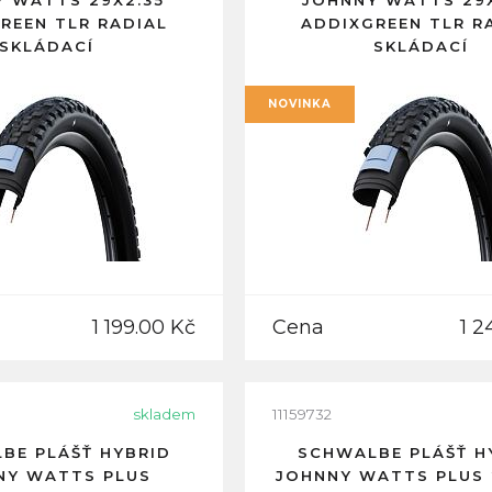
 WATTS 29X2.35
JOHNNY WATTS 29
REEN TLR RADIAL
ADDIXGREEN TLR R
SKLÁDACÍ
SKLÁDACÍ
NOVINKA
1 199.00 Kč
Cena
1 2
skladem
11159732
BE PLÁŠŤ HYBRID
SCHWALBE PLÁŠŤ H
NY WATTS PLUS
JOHNNY WATTS PLUS 