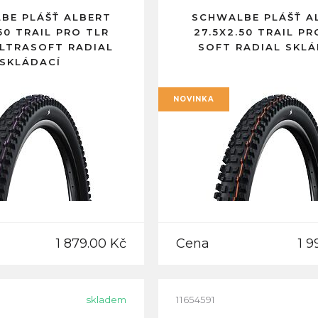
BE PLÁŠŤ ALBERT
SCHWALBE PLÁŠŤ A
50 TRAIL PRO TLR
27.5X2.50 TRAIL PR
ULTRASOFT RADIAL
SOFT RADIAL SKLÁ
SKLÁDACÍ
NOVINKA
1 879.00 Kč
Cena
1 9
skladem
11654591