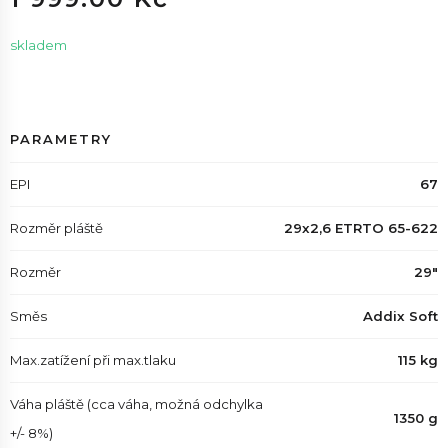
skladem
PARAMETRY
EPI
67
Rozměr pláště
29x2,6 ETRTO 65-622
Rozměr
29"
Směs
Addix Soft
Max.zatížení při max.tlaku
115 kg
Váha pláště (cca váha, možná odchylka
1350 g
+/- 8%)