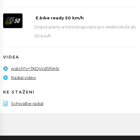
E.bike ready 50 km/h
Doporučeno a homologováno pro elektrokola do
50 km/h
VIDEA
watch?v=TKDVvdSfnMs
Radial video
KE STAŽENÍ
Schwalbe radial