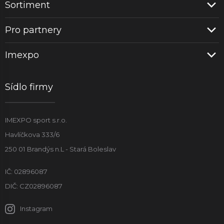
Sortiment
Pro partnery
Imexpo
Sídlo firmy
IMEXPO sport s.r.o.
Havlíčkova 333/6
250 01 Brandýs n.L - Stará Boleslav
IČ: 02896087
DIČ: CZ02896087
Instagram