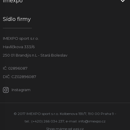
Imexpo
Sídlo firmy
IMEXPO sport s.r.o.
Havlíčkova 333/6
250 01 Brandýs n.L - Stará Boleslav
IČ: 02896087
DIČ: CZ02896087
Instagram
© 2017 IMEXPO sport s.r.o. Kolbenova 159/7, 190 00 Praha 9 -
tel.: (+420) 266 034 237, e-mail:
info@imexpo.cz
Shop máme od
wpj.cz