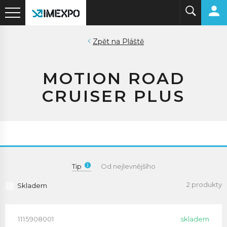
Pláště
MOTION ROAD
CRUISER PLUS
Tip
Od nejlevnějšího
2 produkty
Skladem
1115908001
skladem