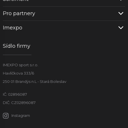
Pro partnery
Imexpo
Sídlo firmy
IMEXPO sport s.r.o.
Havlíčkova 333/6
250 01 Brandýs n.L - Stará Boleslav
IČ: 02896087
DIČ: CZ02896087
Instagram