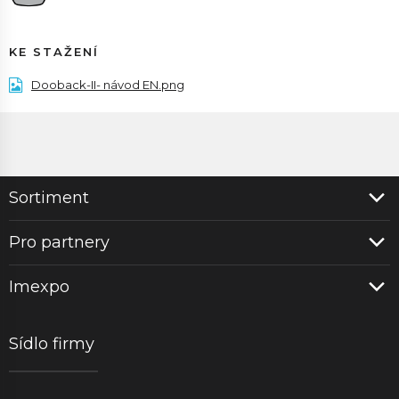
KE STAŽENÍ
Dooback-II- návod EN.png
Sortiment
Pro partnery
Imexpo
Sídlo firmy