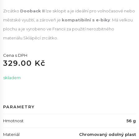
Zrcátko
Dooback II
lze sklopit a je ideální pro volnočasové nebo
městské využití, a zároveň je
kompatibilní s e-biky
. Má velkou
plochu a je vyrobeno ve Francii za použití nerozbitného
materiálu.Sklápěcí zrcátko.
Cena s DPH
329.00 Kč
skladem
PARAMETRY
Hmotnost
56 g
Materiál
Chromovaný odolný plast