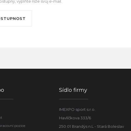
tupný, vyplňte níže svůj e-mail.
OSTUPNOST
po
Sídlo firmy
IMEXPO sport s.r.o.
kt
Havlíčkova 333/6
pracovní pozice
250 01 Brandýs n.L - Stará Boleslav