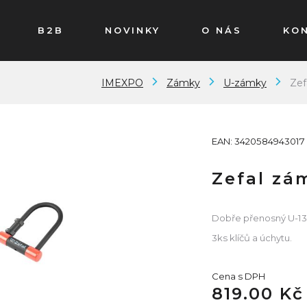
B2B
NOVINKY
O NÁS
KO
IMEXPO
Zámky
U-zámky
Zef
EAN: 3420584943017
Zefal zá
Dobře přenosný U-13 m
3ks klíčů a úchytu.
Cena s DPH
819.00 Kč