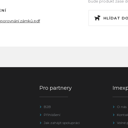
bude produkt zase dos
ENÍ
HLÍDAT D
 porovnání zámků.pdf
Pro partnery
Imex
B2B
O nás
Přihlášení
Konta
Jak zahájit spolupráci
Volné 