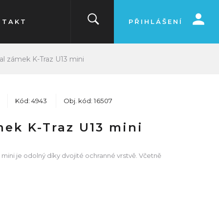
NTAKT
PŘIHLÁŠENÍ
al zámek K-Traz U13 mini
Kód: 4943
Obj. kód: 16507
mek K-Traz U13 mini
ini je odolný díky dvojité ochranné vrstvě. Včetně