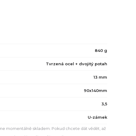
840 g
Tvrzená ocel + dvojitý potah
13 mm
90x140mm
3,5
U-zámek
e momentálně skladem. Pokud chcete dát vědět, až