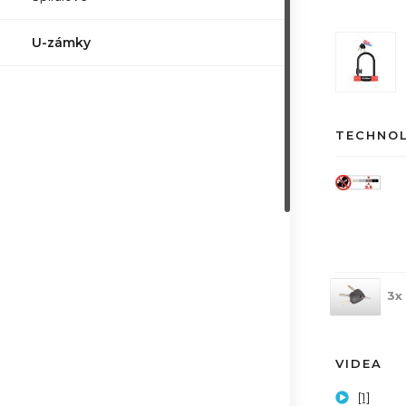
U-zámky
TECHNO
3x
VIDEA
[1]