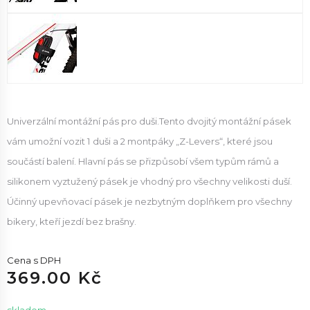
Univerzální montážní pás pro duši.Tento dvojitý montážní pásek
vám umožní vozit 1 duši a 2 montpáky „Z-Levers“, které jsou
součástí balení. Hlavní pás se přizpůsobí všem typům rámů a
silikonem vyztužený pásek je vhodný pro všechny velikosti duší.
Účinný upevňovací pásek je nezbytným doplňkem pro všechny
bikery, kteří jezdí bez brašny.
Cena s DPH
369.00 Kč