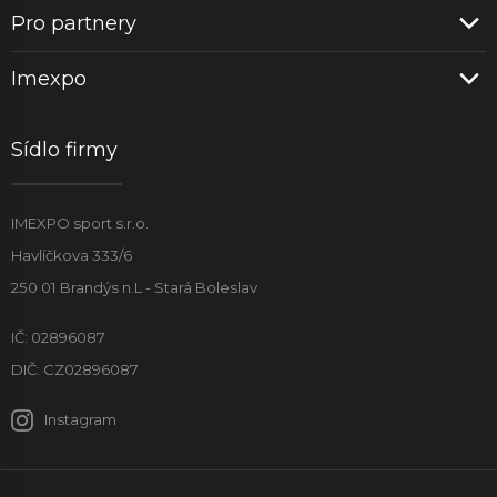
Pro partnery
Imexpo
Sídlo firmy
IMEXPO sport s.r.o.
Havlíčkova 333/6
250 01 Brandýs n.L - Stará Boleslav
IČ: 02896087
DIČ: CZ02896087
Instagram