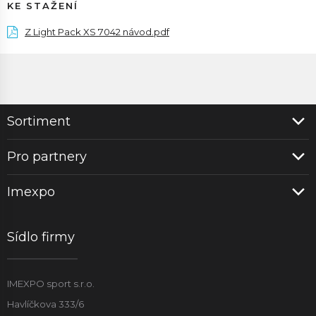
KE STAŽENÍ
Z Light Pack XS 7042 návod.pdf
Sortiment
Pro partnery
Imexpo
Sídlo firmy
IMEXPO sport s.r.o.
Havlíčkova 333/6