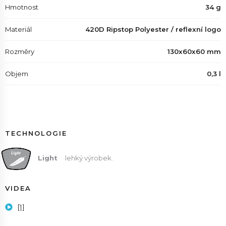
Hmotnost
34 g
Materiál
420D Ripstop Polyester / reflexní logo
Rozměry
130x60x60 mm
Objem
0,3 l
TECHNOLOGIE
Light
lehký výrobek.
VIDEA
[1]