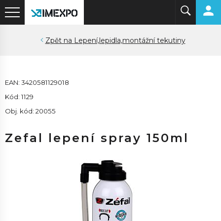
Lepení,lepidla,montážní tekutiny
EAN: 3420581129018
Kód: 1129
Obj. kód: 20055
Zefal lepení spray 150ml