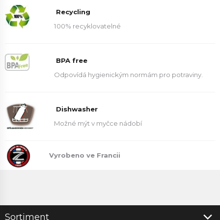
Recycling
100% recyklovatelné
BPA free
Odpovídá hygienickým normám pro potraviny.
Dishwasher
Možné mýt v myčce nádobí
Vyrobeno ve Francii
Sortiment