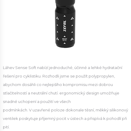
Láhev Sense Soft nabízí jednoduché, účinné a lehké hydratační
řešení pro cyklistiku. Rozhodli jsme se použít polypropylen,
abychom dosáhli co nejlepšího kompromisu mezi dobrou
stlačitelností a neutrální chutí. ergonomický design umožňuje
snadné uchopení a použití ve všech
podmínkách. V uzavřené poloze dokonale těsní, měkký silikonový
ventilek poskytuje příjemný pocit v ústech a přispívá k pohodlí při
pití.