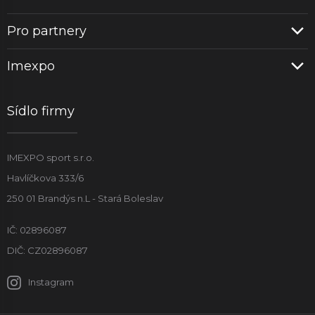
Pro partnery
Imexpo
Sídlo firmy
IMEXPO sport s.r.o.
Havlíčkova 333/6
250 01 Brandýs n.L - Stará Boleslav
IČ: 02896087
DIČ: CZ02896087
Instagram