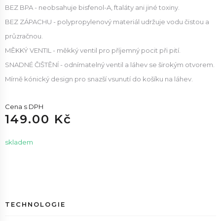
BEZ BPA - neobsahuje bisfenol-A, ftaláty ani jiné toxiny.
BEZ ZÁPACHU - polypropylenový materiál udržuje vodu čistou a
průzračnou.
MĚKKÝ VENTIL - měkký ventil pro příjemný pocit při pití.
SNADNÉ ČIŠTĚNÍ - odnímatelný ventil a láhev se širokým otvorem.
Mírně kónický design pro snazší vsunutí do košíku na láhev.
Cena s DPH
149.00 Kč
skladem
TECHNOLOGIE