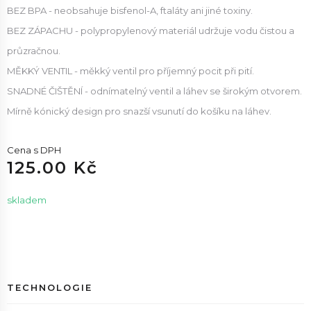
BEZ BPA - neobsahuje bisfenol-A, ftaláty ani jiné toxiny.
BEZ ZÁPACHU - polypropylenový materiál udržuje vodu čistou a
průzračnou.
MĚKKÝ VENTIL - měkký ventil pro příjemný pocit při pití.
SNADNÉ ČIŠTĚNÍ - odnímatelný ventil a láhev se širokým otvorem.
Mírně kónický design pro snazší vsunutí do košíku na láhev.
Cena s DPH
125.00 Kč
skladem
TECHNOLOGIE