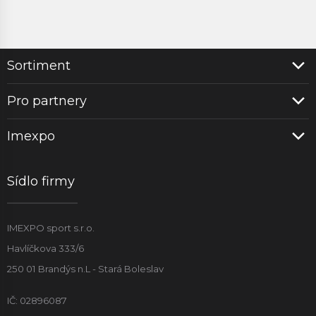
Sortiment
Pro partnery
Imexpo
Sídlo firmy
IMEXPO sport s.r.o.
Havlíčkova 333/6
250 01 Brandýs n.L - Stará Boleslav
IČ: 02896087