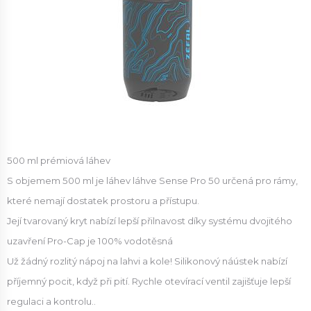
500 ml prémiová láhev
S objemem 500 ml je láhev láhve Sense Pro 50 určená pro rámy,
které nemají dostatek prostoru a přístupu.
Její tvarovaný kryt nabízí lepší přilnavost díky systému dvojitého
uzavření Pro-Cap je 100% vodotěsná
Už žádný rozlitý nápoj na lahvi a kole! Silikonový náústek nabízí
příjemný pocit, když při pití. Rychle otevírací ventil zajišťuje lepší
regulaci a kontrolu..