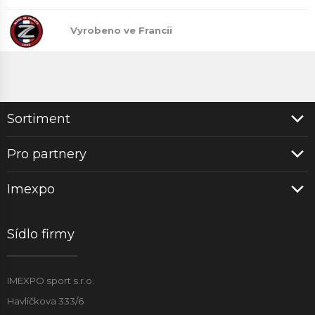
Vyrobeno ve Francii
Sortiment
Pro partnery
Imexpo
Sídlo firmy
IMEXPO sport s.r.o.
Havlíčkova 333/6