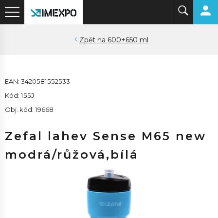
600+650 ml
EAN: 3420581552533
Kód: 155J
Obj. kód: 19668
Zefal lahev Sense M65 new
modrá/růžová,bílá