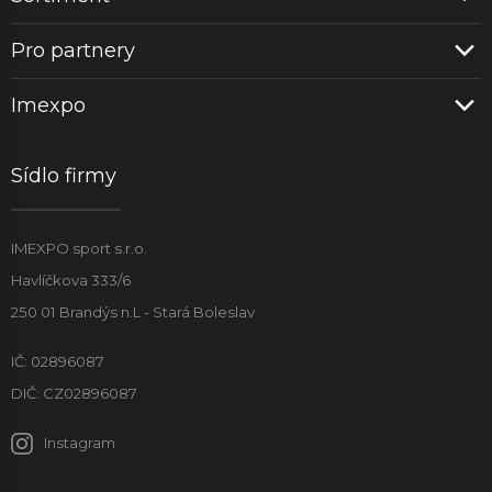
Pro partnery
Imexpo
Sídlo firmy
IMEXPO sport s.r.o.
Havlíčkova 333/6
250 01 Brandýs n.L - Stará Boleslav
IČ: 02896087
DIČ: CZ02896087
Instagram