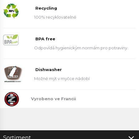
Recycling
100% recyklovatelné
BPA free
Odpovídá hygienickým normám pro potraviny.
Dishwasher
Možné mýt v myčce nádobí
Vyrobeno ve Francii
Sortiment