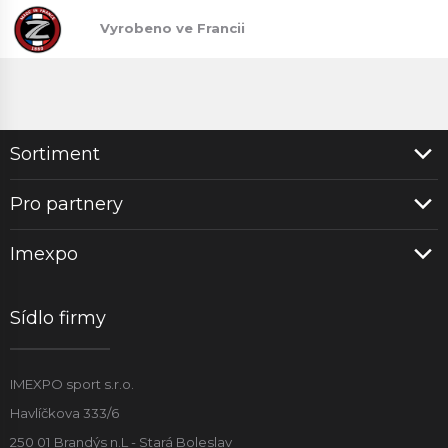
Vyrobeno ve Francii
Sortiment
Pro partnery
Imexpo
Sídlo firmy
IMEXPO sport s.r.o.
Havlíčkova 333/6
250 01 Brandýs n.L - Stará Boleslav