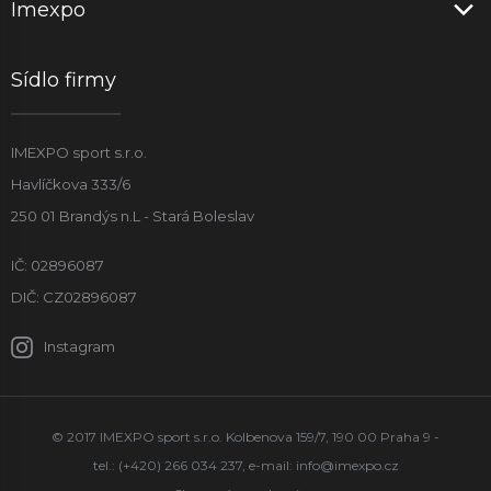
Imexpo
Sídlo firmy
IMEXPO sport s.r.o.
Havlíčkova 333/6
250 01 Brandýs n.L - Stará Boleslav
IČ: 02896087
DIČ: CZ02896087
Instagram
© 2017 IMEXPO sport s.r.o. Kolbenova 159/7, 190 00 Praha 9 -
tel.: (+420) 266 034 237, e-mail:
info@imexpo.cz