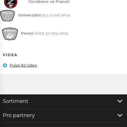
Vyrobeno ve Francii
Univerzální
pro různé lahve
Pevný
střed, pružný okraj
VIDEA
Pulse B2 video
Sortiment
Pro partnery