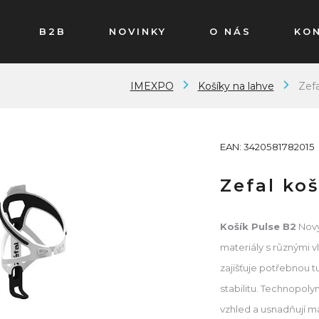
B2B
NOVINKY
O NÁS
KO
IMEXPO
Košíky na lahve
Zefa
EAN: 3420581782015
Zefal koš
Košík Pulse B2
Nový
materiály s různými 
zajišťuje potřebnou tu
stabilitu. Technopoly
vzhled a usnadňují
ma