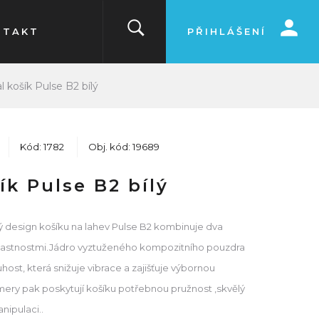
NTAKT
PŘIHLÁŠENÍ
l košík Pulse B2 bílý
Kód: 1782
Obj. kód: 19689
ík Pulse B2 bílý
 design košíku na lahev Pulse B2 kombinuje dva
vlastnostmi.Jádro vyztuženého kompozitního pouzdra
host, která snižuje vibrace a zajišťuje výbornou
mery pak poskytují košíku potřebnou pružnost ,skvělý
nipulaci..