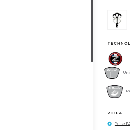
TECHNO
Univ
P
VIDEA
Pulse B