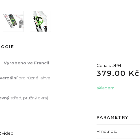
LOGIE
Vyrobeno ve Francii
Cena s DPH
379.00 Kč
erzální
pro různé lahve
skladem
evný
střed, pružný okraj
PARAMETRY
Hmotnost
2 video