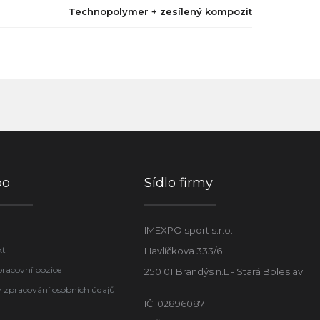
Technopolymer + zesílený kompozit
po
Sídlo firmy
IMEXPO sport s.r.o.
kt
Havlíčkova 333/6
pracovní pozice
250 01 Brandýs n.L - Stará Boleslav
 zpracování osobních údajů
IČ: 02896087