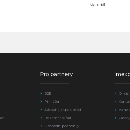
Materiál
Pro partnery
Imex
B2B
O nás
Přihlášení
Konta
Jak zahájit spolupráci
Volné 
ace
Reklamační řád
Zásady
Obchodní podmínky