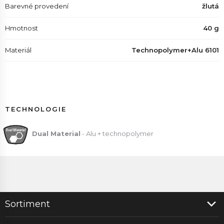
Barevné provedení
žlutá
Hmotnost
40 g
Materiál
Technopolymer+Alu 6101
TECHNOLOGIE
Dual Material
- Alu + technopolymer
Sortiment