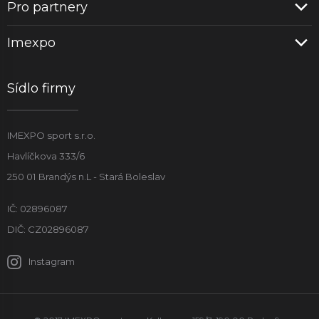
Pro partnery
Imexpo
Sídlo firmy
IMEXPO sport s.r.o.
Havlíčkova 333/6
250 01 Brandýs n.L - Stará Boleslav
IČ: 02896087
DIČ: CZ02896087
Instagram