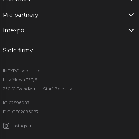
Pro partnery
Imexpo
Sídlo firmy
IMEXPO sport s.r.o.
Havlíčkova 333/6
250 01 Brandýs n.L - Stará Boleslav
IČ: 02896087
DIČ: CZ02896087
Instagram