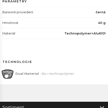
PARAMETRY
Barevné provedení
černá
Hmotnost
40 g
Materiál
Technopolymer+Alu6101
TECHNOLOGIE
Dual Material
- Alu + technopolymer
Sortiment