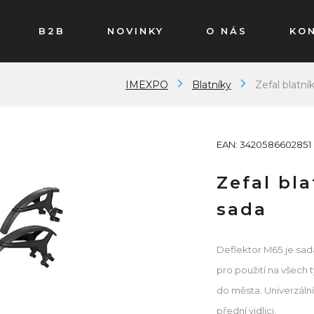
B2B
NOVINKY
O NÁS
KO
IMEXPO
Blatníky
Zefal blatn
EAN: 3420586602851
Zefal bl
sada
Deflektor M65 je sad
pro použití na všech
do města. Univerzáln
přední vidlici.