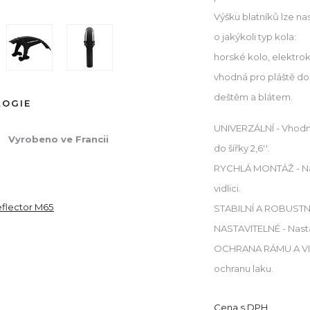
Výšku blatníků lze nas
o jakýkoli typ kola:
horské kolo, elektro
vhodná pro pláště do 
deštěm a blátem.
LOGIE
UNIVERZÁLNÍ - Vhodné
Vyrobeno ve Francii
do šířky 2,6''.
RYCHLÁ MONTÁŽ - Nas
vidlici.
eflector M65
STABILNÍ A ROBUSTNÍ 
NASTAVITELNÉ - Nasta
OCHRANA RÁMU A VID
ochranu laku.
Cena s DPH