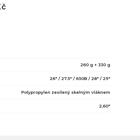
Kč
260 g + 330 g
26" / 27.5" / 650B / 28" / 29"
Polypropylen zesílený skelným vláknem
ě
2,60"