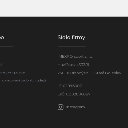
po
Sídlo firmy
IMEXPO sport s.r.o.
kt
Havlíčkova 333/6
pracovní pozice
250 01 Brandýs n.L - Stará Boleslav
 zpracování osobních údajů
IČ: 02896087
DIČ: CZ02896087
Instagram