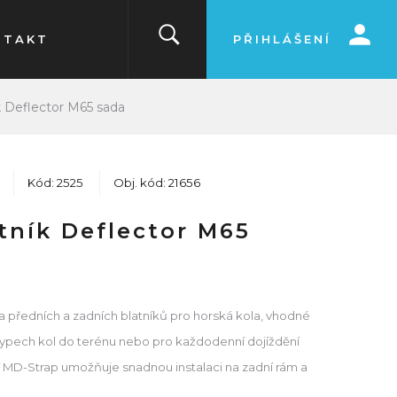
NTAKT
PŘIHLÁŠENÍ
ík Deflector M65 sada
Kód: 2525
Obj. kód: 21656
atník Deflector M65
a předních a zadních blatníků pro horská kola, vhodné
 typech kol do terénu nebo pro každodenní dojíždění
í MD-Strap umožňuje snadnou instalaci na zadní rám a