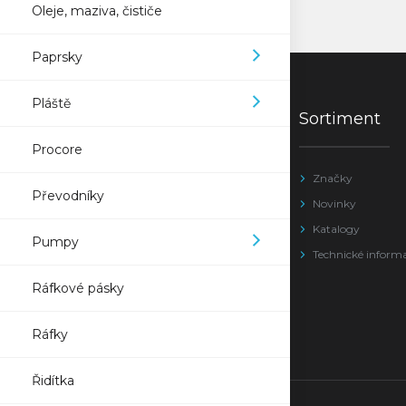
Oleje, maziva, čističe
Paprsky
Pláště
Sortiment
Procore
Značky
Převodníky
Novinky
Katalogy
Pumpy
Technické inform
Ráfkové pásky
Ráfky
Řidítka