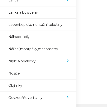
Lahve
Lanka a bowdeny
Lepení,lepidla,montážní tekutiny
Náhradní díly
Nářadí,montpáky,manometry
Niple a podložky
Nosiče
Objímky
Odvzdušňovací sady