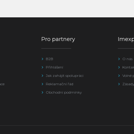
Pro partnery
Imex
B2B
O nás
Přihlášení
Konta
Jak zahájit spolupráci
Volné 
ace
Reklamační řád
Zásady
Obchodní podmínky