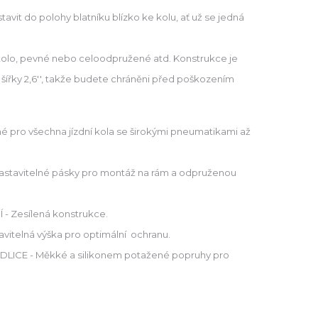
tavit do polohy blatníku blízko ke kolu, ať už se jedná
kolo, pevné nebo celoodpružené atd. Konstrukce je
šířky 2,6'', takže budete chráněni před poškozením
 pro všechna jízdní kola se širokými pneumatikami až
tavitelné pásky pro montáž na rám a odpruženou
- Zesílená konstrukce.
vitelná výška pro optimální ochranu.
LICE - Měkké a silikonem potažené popruhy pro