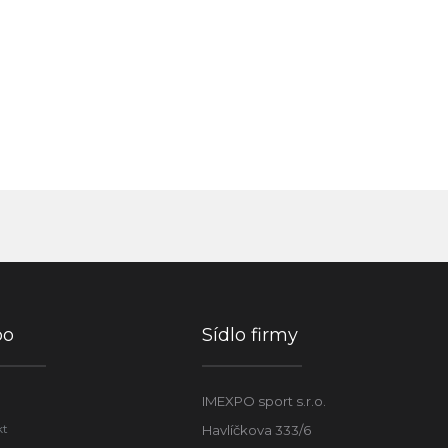
po
Sídlo firmy
IMEXPO sport s.r.o.
kt
Havlíčkova 333/6