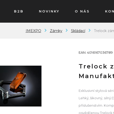
B2B
NOVINKY
O NÁS
KO
IMEXPO
Zámky
Skládací
Trelock zá
EAN: 4016167036789
Trelock 
Manufak
Exklusivní stylová sé
Lehký, šikovný, silný
příslušenstvím. Komp
osvědčenou Trelock te