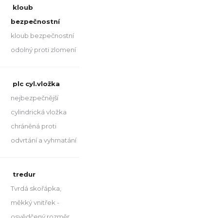
kloub
bezpečnostní
kloub bezpečnostní
odolný proti zlomení
plc cyl.vložka
nejbezpečnější
cylindrická vložka
chráněná proti
odvrtání a vyhmatání
tredur
Tvrdá skořápka,
měkký vnitřek -
osvědčený rozměr