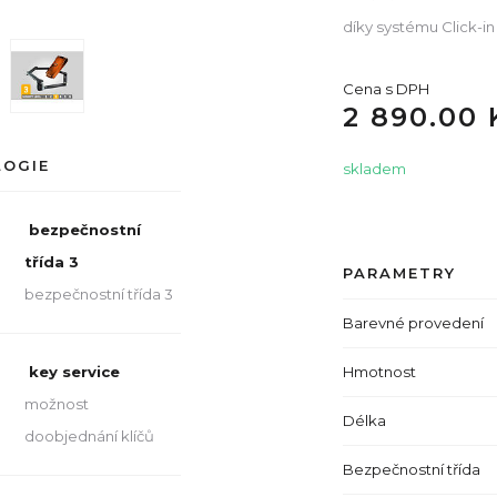
díky systému Click-in
Cena s DPH
2 890.00 
LOGIE
skladem
bezpečnostní
třída 3
PARAMETRY
bezpečnostní třída 3
Barevné provedení
Hmotnost
key service
možnost
Délka
doobjednání klíčů
Bezpečnostní třída