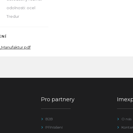
odolnosti: ocel
Tredur
ENÍ
Manufaktur.pdf
Pro partnery
Imex
B2B
O nás
Přihlášení
Konta