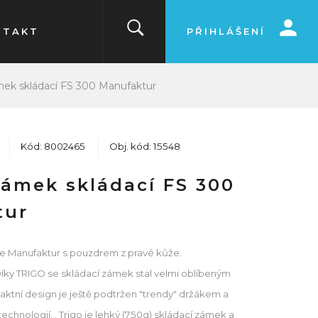
NTAKT
PŘIHLÁŠENÍ
mek skládací FS 300 Manufaktur
Kód: 8002465
Obj. kód: 15548
zámek skládací FS 300
tur
rie Manufaktur s pouzdrem z pravé kůže.
.Díky TRIGO se skládací zámek stal velmi oblíbeným
aktní design je ještě podtržen "trendy" držákem a
chnologií. . Trigo je lehký (750g) skládací zámek a