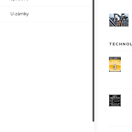
U-zámky
TECHNO