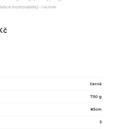
 lehce montovatelný - i ve tmě.
Kč
černá
750 g
85cm
3