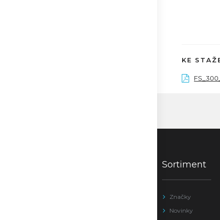
KE STAŽ
FS_300_
Sortiment
Značky
Novinky