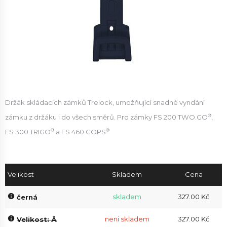
Držák skládacích zámků Trelock, umožňující snadné vyndání
®
zámku z držáku i do všech směrů. Pro zámky FS 200 TWO.GO
,
®
®
FS 300 TRIGO
a FS 460 COPS
Velikost
Skladem
Cena
skladem
327.00 Kč
černá
neni skladem
327.00 Kč
Velikost: Ä