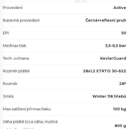
Provedení
Active
Barevné provedení
Černá+reflexní pruh
EPI
50
Min/max tlak
3,5-6,5 bar
Tech. ochrana
KevlarGuard
Rozměr pláště
28x1,2 ETRTO 30-622
Rozměr
28"
Směs
Winter 118 hřebů
Max.zatížení při max.tlaku
100 kg
Váha pláště (cca váha, možná
805 g