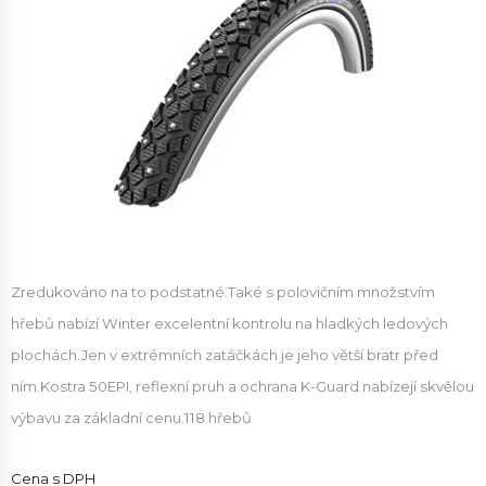
Zredukováno na to podstatné.Také s polovičním množstvím
hřebů nabízí Winter excelentní kontrolu na hladkých ledových
plochách.Jen v extrémních zatáčkách je jeho větší bratr před
ním.Kostra 50EPI, reflexní pruh a ochrana K-Guard nabízejí skvělou
výbavu za základní cenu.118 hřebů
Cena s DPH