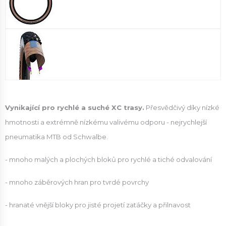
Vynikající pro rychlé a suché XC trasy.
Přesvědčivý díky nízké
hmotnosti a extrémně nízkému valivému odporu - nejrychlejší
pneumatika MTB od Schwalbe.
- mnoho malých a plochých bloků pro rychlé a tiché odvalování
- mnoho záběrových hran pro tvrdé povrchy
- hranaté vnější bloky pro jisté projetí zatáčky a přilnavost