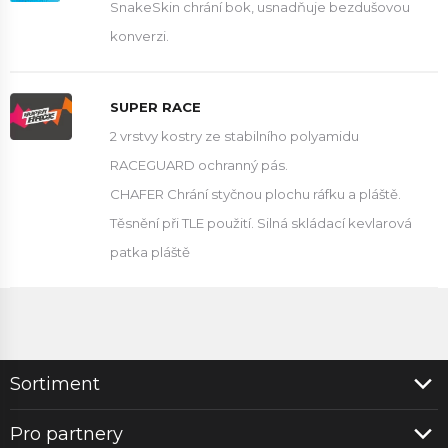
SnakeSkin chrání bok, usnadňuje bezdušovou
konverzi.
SUPER RACE
2 vrstvy kostry ze stabilního polyamidu
RACEGUARD ochranný pás.
CHAFER Chrání styčnou plochu ráfku a pláště.
Těsnění při TLE použití. Silná skládací kevlarová
patka pláště
Sortiment
Pro partnery