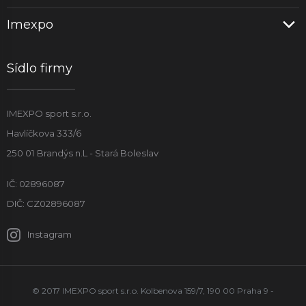
Imexpo
Sídlo firmy
IMEXPO sport s.r.o.
Havlíčkova 333/6
250 01 Brandýs n.L - Stará Boleslav
IČ: 02896087
DIČ: CZ02896087
Instagram
© 2017 IMEXPO sport s.r.o. Kolbenova 159/7, 190 00 Praha 9 -