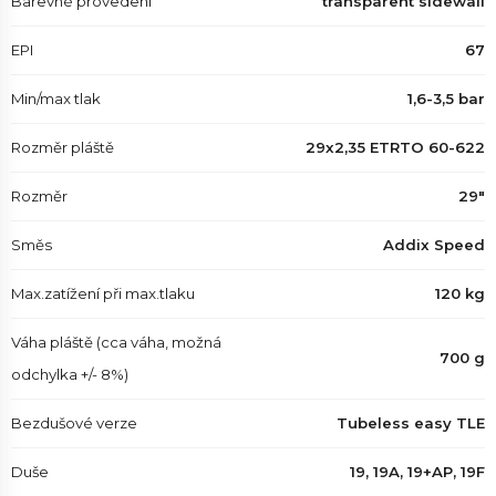
Barevné provedení
transparent sidewall
EPI
67
Min/max tlak
1,6-3,5 bar
Rozměr pláště
29x2,35 ETRTO 60-622
Rozměr
29"
Směs
Addix Speed
Max.zatížení při max.tlaku
120 kg
Váha pláště (cca váha, možná
700 g
odchylka +/- 8%)
Bezdušové verze
Tubeless easy TLE
Duše
19, 19A, 19+AP, 19F