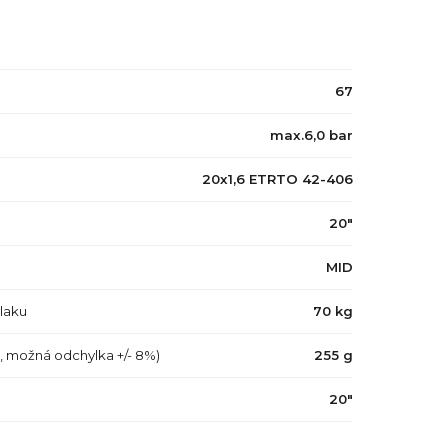
67
max.6,0 bar
20x1,6 ETRTO 42-406
20"
MID
tlaku
70 kg
a, možná odchylka +/- 8%)
255 g
20"