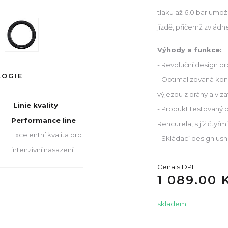
tlaku až 6,0 bar umož
jízdě, přičemž zvládne
Výhody a funkce:
- Revoluční design pro
LOGIE
- Optimalizovaná kon
výjezdu z brány a v z
Linie kvality
- Produkt testovaný
Performance line
Rencurela, s již čtyř
Excelentní kvalita pro
- Skládací design us
intenzivní nasazení.
Cena s DPH
1 089.00 
skladem