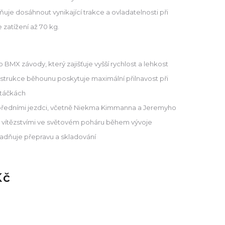
ňuje dosáhnout vynikající trakce a ovladatelnosti při
 zatížení až 70 kg.
 BMX závody, který zajišťuje vyšší rychlost a lehkost
strukce běhounu poskytuje maximální přilnavost při
atáčkách
 předními jezdci, včetně Niekma Kimmanna a Jeremyho
mi vítězstvími ve světovém poháru během vývoje
nadňuje přepravu a skladování
Kč