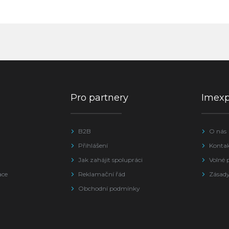
Pro partnery
Imex
B2B
O nás
Přihlášení
Konta
Jak zahájit spolupráci
Volné 
ace
Reklamační řád
Zásady
Obchodní podmínky