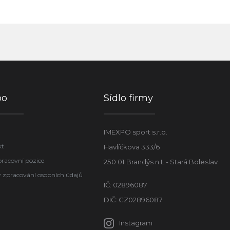
po
Sídlo firmy
IMEXPO sport s.r.o.
kt
Havlíčkova 333/6
pracovní pozice
250 01 Brandýs n.L - Stará Boleslav
 zpracování osobních údajů
IČ: 02896087
DIČ: CZ02896087
Instagram