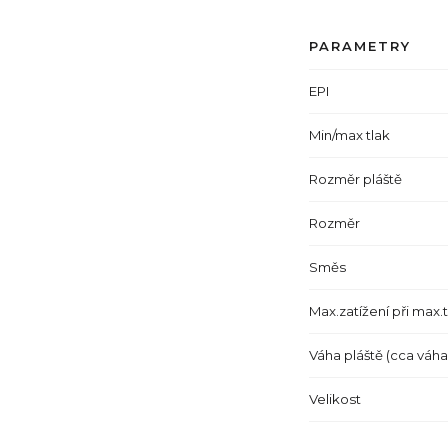
PARAMETRY
EPI
Min/max tlak
Rozměr pláště
Rozměr
Směs
Max.zatížení při max.
Váha pláště (cca váh
Velikost