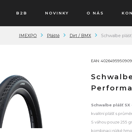
B2B
NOVINKY
O NÁS
KO
IMEXPO
Pláště
Dirt / BMX
Schwalbe plášť
EAN: 4026495950909
Schwalbe
Performa
Schwalbe plášť SX 
kvalitní plášť s prům
S váhou pouze 255 gr
kombinaci nízké hmot