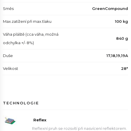
Směs
GreenCompound
Max.zatížení při max.tlaku
100 kg
Váha pláště (cca váha, možná
840 g
odchylka +/- 8%)
Duše
17,18,19,19A
Velikost
28"
TECHNOLOGIE
Reflex
Reflexní pruh se rozsvítí při nasvícení reflektorem.