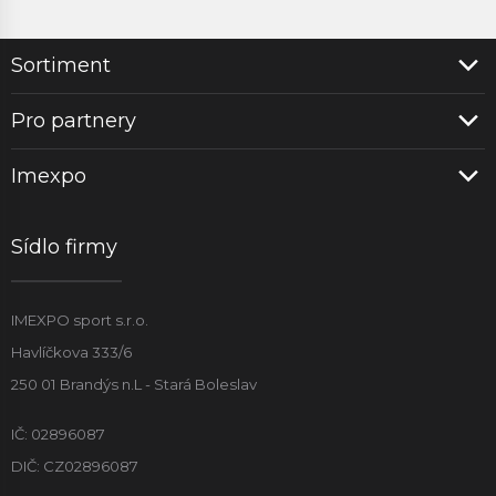
Sortiment
Pro partnery
Imexpo
Sídlo firmy
IMEXPO sport s.r.o.
Havlíčkova 333/6
250 01 Brandýs n.L - Stará Boleslav
IČ: 02896087
DIČ: CZ02896087