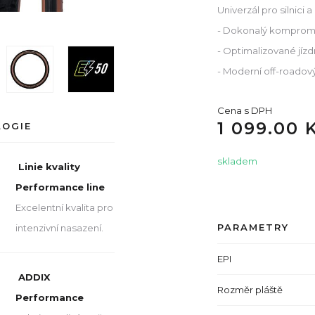
Univerzál pro silnic
- Dokonalý kompromis 
- Optimalizované jízd
- Moderní off-roadový
Cena s DPH
1 099.00 
LOGIE
skladem
Linie kvality
Performance line
Excelentní kvalita pro
PARAMETRY
intenzivní nasazení.
EPI
ADDIX
Rozměr pláště
Performance