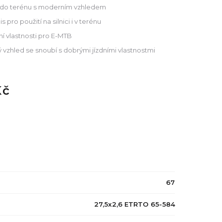
i a do terénu s moderním vzhledem
pro použití na silnici i v terénu
ní vlastnosti pro E-MTB
 vzhled se snoubí s dobrými jízdními vlastnostmi
Kč
67
27,5x2,6 ETRTO 65-584