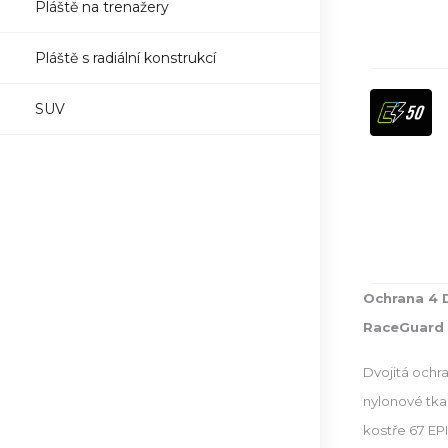
Pláště na trenažery
Pláště s radiální konstrukcí
SUV
Ochrana 4 
RaceGuard
Dvojitá ochra
nylonové tkan
kostře 67 EP