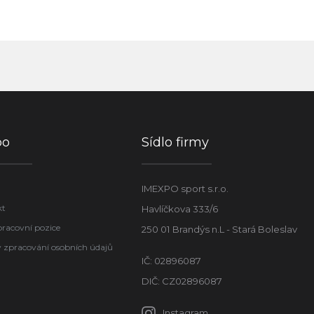
po
Sídlo firmy
IMEXPO sport s.r.o.
kt
Havlíčkova 333/6
pracovní pozice
250 01 Brandýs n.L - Stará Boleslav
 zpracování osobních údajů
IČ: 02896087
DIČ: CZ02896087
Instagram