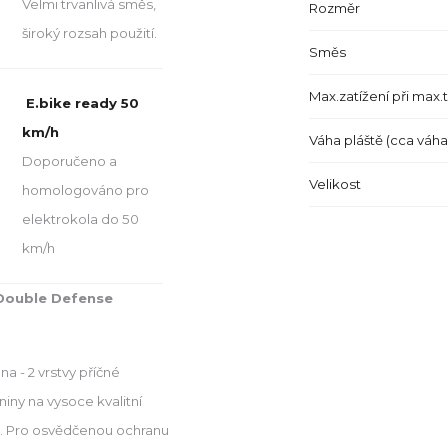
Velmi trvanlivá směs,
Rozměr
široký rozsah použití.
Směs
Max.zatížení při max.
E.bike ready 50
km/h
Váha pláště (cca váh
Doporučeno a
Velikost
homologováno pro
elektrokola do 50
km/h
Double Defense
na - 2 vrstvy příčné
iny na vysoce kvalitní
I. Pro osvědčenou ochranu