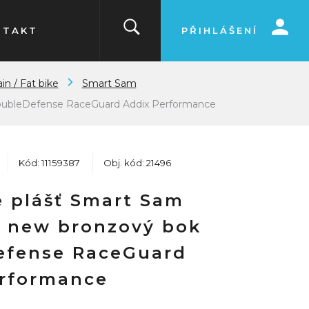
NTAKT
PŘIHLÁŠENÍ
in / Fat bike
Smart Sam
DoubleDefense RaceGuard Addix Performance
Kód: 11159387
Obj. kód: 21496
 plášť Smart Sam
0 new bronzový bok
efense RaceGuard
rformance