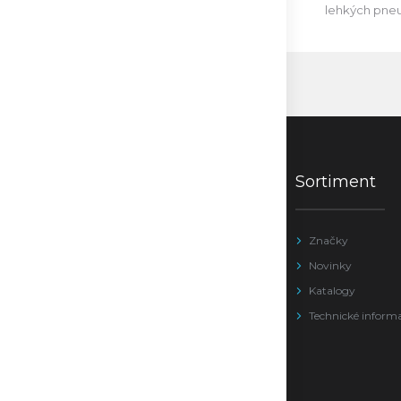
lehkých pne
Sortiment
Značky
Novinky
Katalogy
Technické inform