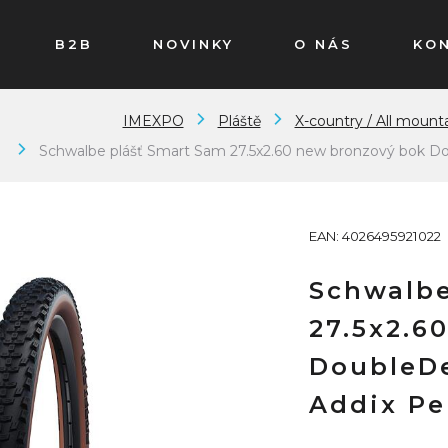
B2B
NOVINKY
O NÁS
KO
IMEXPO
Pláště
X-country / All mounta
Schwalbe plášť Smart Sam 27.5x2.60 new bronzový bok 
EAN: 4026495921022
Schwalbe
27.5x2.6
DoubleD
Addix Pe