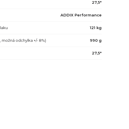
27,5"
ADDIX Performance
tlaku
121 kg
a, možná odchylka +/- 8%)
990 g
27,5"