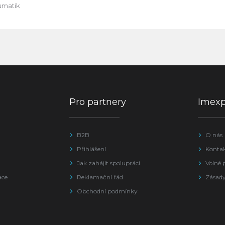
umatik
Pro partnery
Imex
B2B
O nás
Přihlášení
Konta
Jak zahájit spolupráci
Volné 
ace
Reklamační řád
Zásady
Obchodní podmínky