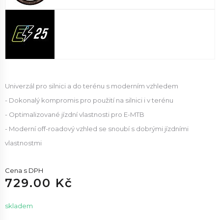
Univerzál pro silnici a do terénu s moderním vzhledem
- Dokonalý kompromis pro použití na silnici i v terénu
- Optimalizované jízdní vlastnosti pro E-MTB
- Moderní off-roadový vzhled se snoubí s dobrými jízdními
vlastnostmi
Cena s DPH
729.00 Kč
skladem