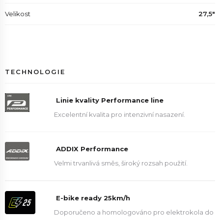
Velikost
27,5"
TECHNOLOGIE
Linie kvality Performance line
Excelentní kvalita pro intenzivní nasazení.
ADDIX Performance
Velmi trvanlivá směs, široký rozsah použití.
E-bike ready 25km/h
Doporučeno a homologováno pro elektrokola do