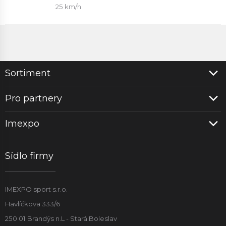
25 km/h
Sortiment
Pro partnery
Imexpo
Sídlo firmy
IMEXPO sport s.r.o.
Havlíčkova 333/6
250 01 Brandýs n.L - Stará Boleslav