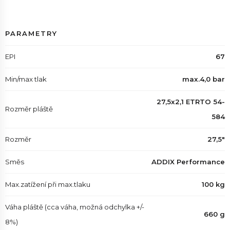
PARAMETRY
EPI
67
Min/max tlak
max.4,0 bar
27,5x2,1 ETRTO 54-
Rozměr pláště
584
Rozměr
27,5"
Směs
ADDIX Performance
Max.zatížení při max.tlaku
100 kg
Váha pláště (cca váha, možná odchylka +/-
660 g
8%)