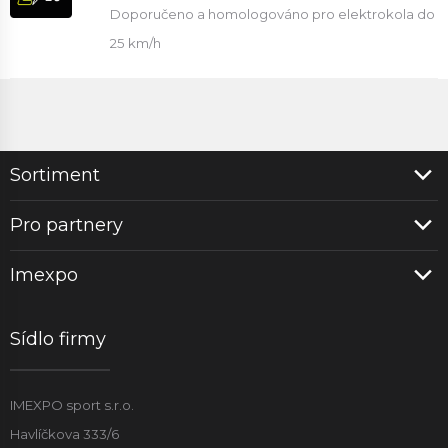
Doporučeno a homologováno pro elektrokola do
25 km/h
Sortiment
Pro partnery
Imexpo
Sídlo firmy
IMEXPO sport s.r.o.
Havlíčkova 333/6