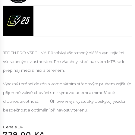
JEDEN PRO VŠECHNY. Působivý všestranný plášť s vynikajícími
všestrannými vlastnostmi. Pro všechny, kteří na svém MTB rádi
přepínají mezi silnicí a terénem.
Výrazný terénní dezén s kompaktním středovým pruhem zajišťuje
příjemné valivé chování s nízkými vibracemi a mimořádně
dlouhou životnost. Úhlové vnější výstupky poskytují jezdci
bezpečnost a optimální přilnavost v terénu.
Cena s DPH
729.00 Kč