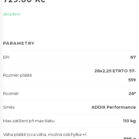
skladem
PARAMETRY
EPI
67
26x2,25 ETRTO 57-
Rozměr pláště
559
Rozměr
26"
Směs
ADDIX Performance
Max.zatížení při max.tlaku
110 kg
Váha pláště (cca váha, možná odchylka +/-
695 g