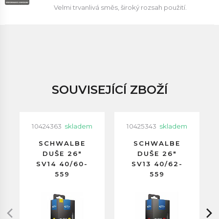
Velmi trvanlivá směs, široký rozsah použití.
SOUVISEJÍCÍ ZBOŽÍ
10424363
skladem
10425343
skladem
SCHWALBE
SCHWALBE
DUŠE 26"
DUŠE 26"
SV14 40/60-
SV13 40/62-
559
559
GALUSKOVÝ
GALUSKOVÝ
VENTILEK
VENTILEK
60MM
40MM