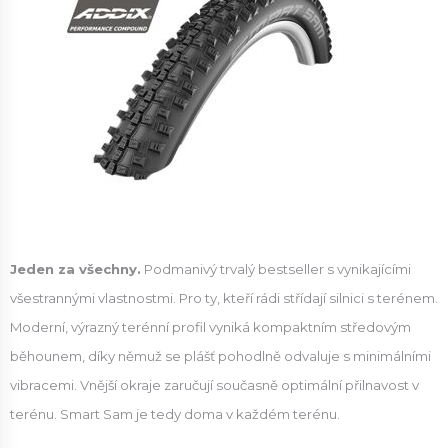
Jeden za všechny.
Podmanivý trvalý bestseller s vynikajícími
všestrannými vlastnostmi. Pro ty, kteří rádi střídají silnici s terénem.
Moderní, výrazný terénní profil vyniká kompaktním středovým
běhounem, díky němuž se plášť pohodlně odvaluje s minimálními
vibracemi. Vnější okraje zaručují současně optimální přilnavost v
terénu. Smart Sam je tedy doma v každém terénu.