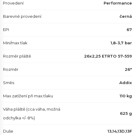
Provedení
Performance
Barevné provedení
černá
EPI
67
Min/max tlak
1,8-3,7 bar
Rozměr pláště
26x2,25 ETRTO 57-559
Rozměr
26"
Směs
Addix
Max.zatížení při max.tlaku
110 kg
Váha pláště (cca váha, možná
625 g
odchylka +/- 8%)
Duše
13,14,13D,13F