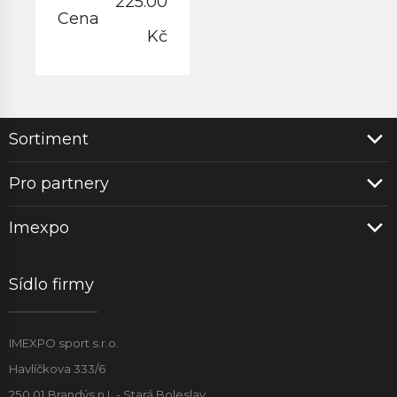
225.00
Cena
Kč
Sortiment
Pro partnery
Imexpo
Sídlo firmy
IMEXPO sport s.r.o.
Havlíčkova 333/6
250 01 Brandýs n.L - Stará Boleslav