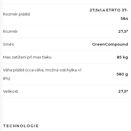
27,5x1,4 ETRTO 37-
Rozměr pláště
584
Rozměr
27,5"
Směs
GreenCompound
Max.zatížení při max.tlaku
85 kg
Váha pláště (cca váha, možná odchylka +/-
580 g
8%)
Velikost
27,5"
TECHNOLOGIE