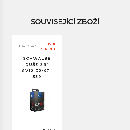
SOUVISEJÍCÍ ZBOŽÍ
neni
10423343
skladem
SCHWALBE
DUŠE 26"
SV12 32/47-
559
GALUSKOVÝ
VENTILEK
40MM