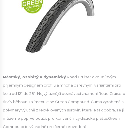
Městský, osobitý a dynamický
.Road Cruiser okouzlí svým
příjemným designem profilu a mnoha barevnými variantami pro
kola od 12” do 28”. Nejvýraznější poznávací znamení Road Cruiseru
tkví v běhounu a jmenuje se Green Compound. Guma vyrobená s
polymery výlučně z recyklovaných surovin, která je tak dobrá, že jí
můžeme poprvé použít pro konvenční cyklistické pláště.Green
Compound je výhradně pro černé provedení.