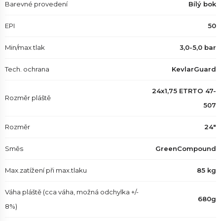
Barevné provedení
Bílý bok
EPI
50
Min/max tlak
3,0-5,0 bar
Tech. ochrana
KevlarGuard
24x1,75 ETRTO 47-
Rozměr pláště
507
Rozměr
24"
Směs
GreenCompound
Max.zatížení při max.tlaku
85 kg
Váha pláště (cca váha, možná odchylka +/-
680g
8%)