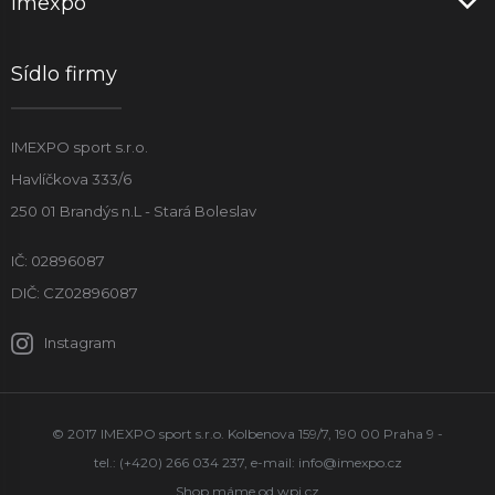
Imexpo
Sídlo firmy
IMEXPO sport s.r.o.
Havlíčkova 333/6
250 01 Brandýs n.L - Stará Boleslav
IČ: 02896087
DIČ: CZ02896087
Instagram
© 2017 IMEXPO sport s.r.o. Kolbenova 159/7, 190 00 Praha 9 -
tel.: (+420) 266 034 237, e-mail:
info@imexpo.cz
Shop máme od
wpj.cz