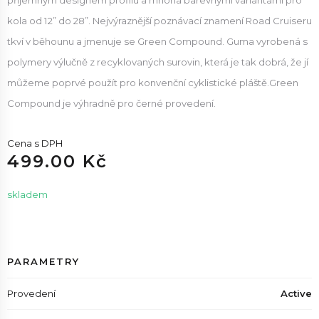
příjemným designem profilu a mnoha barevnými variantami pro
kola od 12” do 28”. Nejvýraznější poznávací znamení Road Cruiseru
tkví v běhounu a jmenuje se Green Compound. Guma vyrobená s
polymery výlučně z recyklovaných surovin, která je tak dobrá, že jí
můžeme poprvé použít pro konvenční cyklistické pláště.Green
Compound je výhradně pro černé provedení.
Cena s DPH
499.00 Kč
skladem
PARAMETRY
Provedení
Active