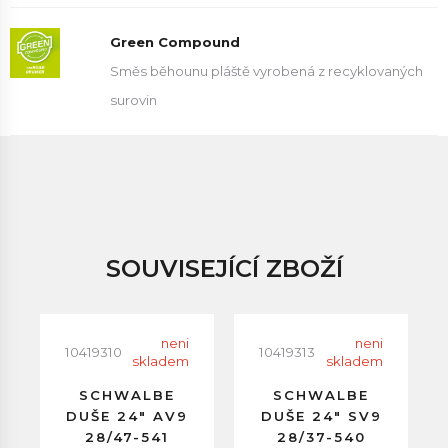
Green Compound
Směs běhounu pláště vyrobená z recyklovaných
surovin
SOUVISEJÍCÍ ZBOŽÍ
neni
neni
10419310
10419313
skladem
skladem
SCHWALBE
SCHWALBE
DUŠE 24" AV9
DUŠE 24" SV9
28/47-541
28/37-540