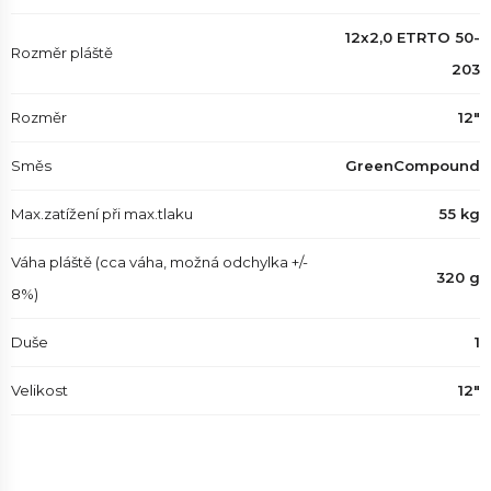
12x2,0 ETRTO 50-
Rozměr pláště
203
Rozměr
12"
Směs
GreenCompound
Max.zatížení při max.tlaku
55 kg
Váha pláště (cca váha, možná odchylka +/-
320 g
8%)
Duše
1
Velikost
12"