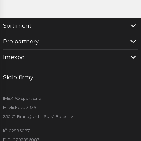
Sortiment
Pro partnery
Imexpo
Sídlo firmy
IMEXPO sport s.r.o.
Havlíčkova 333/6
250 01 Brandýs n.L - Stará Boleslav
IČ: 02896087
DIČ: CZ02896087