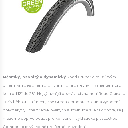
Městský, osobitý a dynamický
.Road Cruiser okouzlí svým
příjemným designem profilu a mnoha barevnými variantami pro
kola od 12” do 28”. Nejvýraznější poznávací znamení Road Cruiseru
tkví v běhounu a jmenuje se Green Compound. Guma vyrobená s
polymery výlučně z recyklovaných surovin, která je tak dobrá, že jí
můžeme poprvé použít pro konvenční cyklistické pláště.Green
Compound je výhradně pro černé provedení.