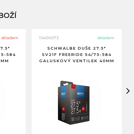
BOŽÍ
i skladem
10400073
skladem
7.5"
SCHWALBE DUŠE 27.5"
75-584
SV21F FREERIDE 54/75-584
0MM
GALUSKOVÝ VENTILEK 40MM