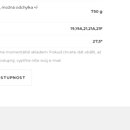
, možná odchylka +/-
750 g
19,19A,21,21A,21F
27,5"
e momentálně skladem. Pokud chcete dát vědět, až
tupný, vyplňte níže svůj e-mail.
OSTUPNOST