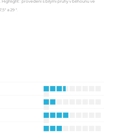
Highlight:: provedení s bílými pruhy v běhounu ve
,5" a 29 ".