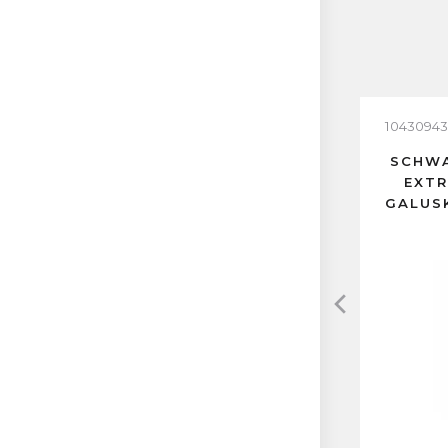
10430943
SCHWA
EXTR
GALUS