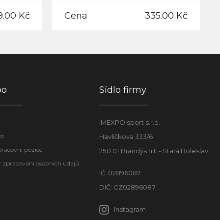
9.00 Kč
Cena
335.00 Kč
po
Sídlo firmy
IMEXPO sport s.r.o.
kt
Havlíčkova 333/6
pracovní pozice
250 01 Brandýs n.L - Stará Boleslav
 zpracování osobních údajů
IČ: 02896087
DIČ: CZ02896087
Instagram