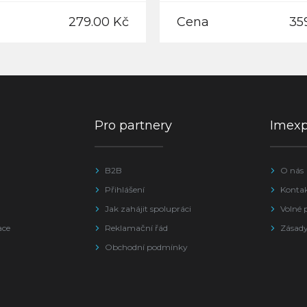
279.00 Kč
Cena
35
Pro partnery
Imex
B2B
O nás
Přihlášení
Konta
Jak zahájit spolupráci
Volné 
ace
Reklamační řád
Zásady
Obchodní podmínky