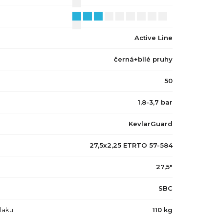
Active Line
černá+bílé pruhy
50
1,8-3,7 bar
KevlarGuard
27,5x2,25 ETRTO 57-584
27,5"
SBC
tlaku
110 kg