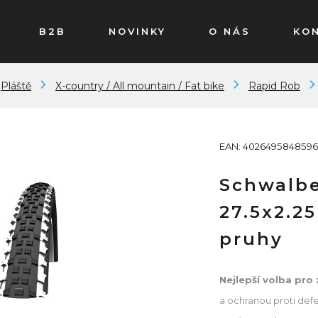
B2B
NOVINKY
O NÁS
KO
Pláště
X-country / All mountain / Fat bike
Rapid Rob
EAN: 4026495848596
Schwalbe
27.5x2.25
pruhy
Nejlepší volba pro
a ochranou proti def