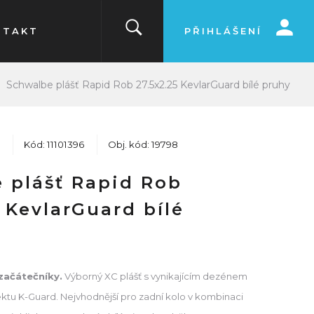
NTAKT
PŘIHLÁŠENÍ
Schwalbe plášť Rapid Rob 27.5x2.25 KevlarGuard bílé pruhy
Kód: 11101396
Obj. kód: 19798
 plášť Rapid Rob
 KevlarGuard bílé
 začátečníky.
Výborný XC plášť s vynikajícím dezénem
ektu K-Guard. Nejvhodnější pro zadní kolo v kombinaci