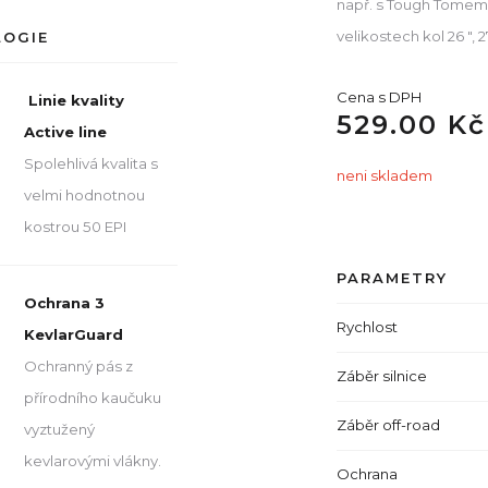
např. s Tough Tomem. 
velikostech kol 26 ", 27
LOGIE
Cena s DPH
Linie kvality
529.00 Kč
Active line
Spolehlivá kvalita s
neni skladem
velmi hodnotnou
kostrou 50 EPI
PARAMETRY
Ochrana 3
Rychlost
KevlarGuard
Ochranný pás z
Záběr silnice
přírodního kaučuku
Záběr off-road
vyztužený
kevlarovými vlákny.
Ochrana