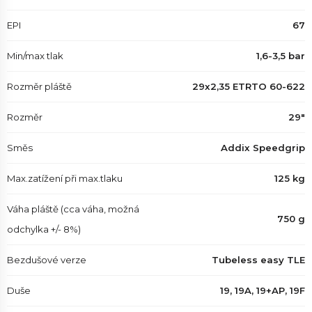
EPI
67
Min/max tlak
1,6-3,5 bar
Rozměr pláště
29x2,35 ETRTO 60-622
Rozměr
29"
Směs
Addix Speedgrip
Max.zatížení při max.tlaku
125 kg
Váha pláště (cca váha, možná
750 g
odchylka +/- 8%)
Bezdušové verze
Tubeless easy TLE
Duše
19, 19A, 19+AP, 19F