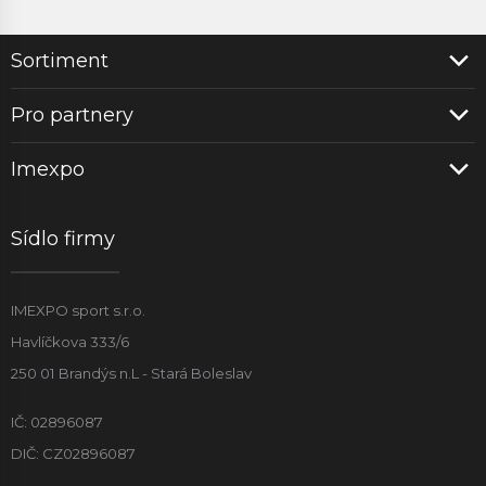
Sortiment
Pro partnery
Imexpo
Sídlo firmy
IMEXPO sport s.r.o.
Havlíčkova 333/6
250 01 Brandýs n.L - Stará Boleslav
IČ: 02896087
DIČ: CZ02896087