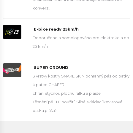
konverzi.
E-bike ready 25km/h
Doporučeno a homologováno pro elektrokola do
25 km/h
SUPER GROUND
3 vrstvy kostry SNAKE SKIN ochranný pás od patky
k patce CHAFER
chrání styčnou plochu ráfku a pláště.
Těsnění při TLE použití. Silná skládací kevlarová
patka pláště