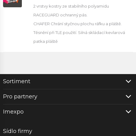
2 vrstvy kostry ze stabilního polyamidu
RACEGUARD ochranný pás.
CHAFER Chrání styčnou plochu ráfku a pláště.
Těsnění při TLE použití. Silná skládací kevlarová
patka pláště
Sortiment
Pro partnery
Imexpo
Sídlo firmy