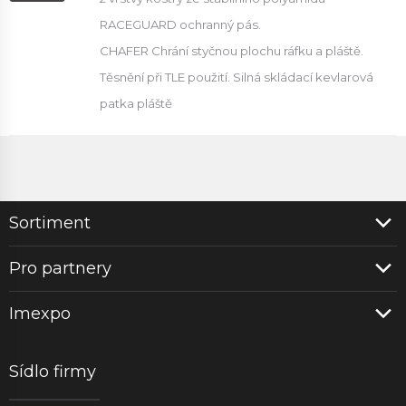
RACEGUARD ochranný pás.
CHAFER Chrání styčnou plochu ráfku a pláště.
Těsnění při TLE použití. Silná skládací kevlarová
patka pláště
Sortiment
Pro partnery
Imexpo
Sídlo firmy