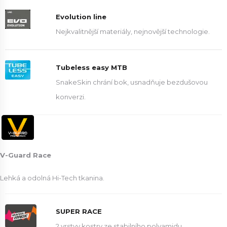
Evolution line
Nejkvalitnější materiály, nejnovější technologie.
Tubeless easy MTB
SnakeSkin chrání bok, usnadňuje bezdušovou
konverzi.
V-Guard Race
Lehká a odolná Hi-Tech tkanina.
SUPER RACE
2 vrstvy kostry ze stabilního polyamidu