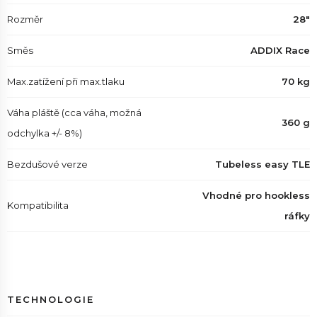
Rozměr
28"
Směs
ADDIX Race
Max.zatížení při max.tlaku
70 kg
Váha pláště (cca váha, možná
360 g
odchylka +/- 8%)
Bezdušové verze
Tubeless easy TLE
Vhodné pro hookless
Kompatibilita
ráfky
TECHNOLOGIE