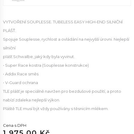
VYTVOŘENÍ SOUPLESSE. TUBELESS EASY HIGH-END SILNIČNÍ
PLÁŠŤ.
Spojuje Souplesse, rychlost a ovládání na nejvyšší úrovni. Nejlepší
silniční
plášť Schwalbe, jaký kdy byla vyvinut.
• Super Race kostra (Souplesse konstrukce)
• Addix Race směs
• V-Guard ochrana
TLE plášť je speciálně navržen pro bezdušové použití, a proto
nabízí zdaleka nejlepší výkon.
Pláště TLE musí být vždy používány s těsnicím mlékem.
Cena s DPH
1 975.00 Kč