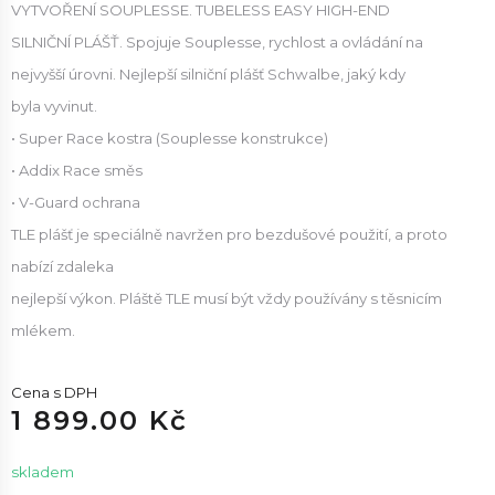
VYTVOŘENÍ SOUPLESSE. TUBELESS EASY HIGH-END
SILNIČNÍ PLÁŠŤ. Spojuje Souplesse, rychlost a ovládání na
nejvyšší úrovni. Nejlepší silniční plášť Schwalbe, jaký kdy
byla vyvinut.
• Super Race kostra (Souplesse konstrukce)
• Addix Race směs
• V-Guard ochrana
TLE plášť je speciálně navržen pro bezdušové použití, a proto
nabízí zdaleka
nejlepší výkon. Pláště TLE musí být vždy používány s těsnicím
mlékem.
Cena s DPH
1 899.00 Kč
skladem