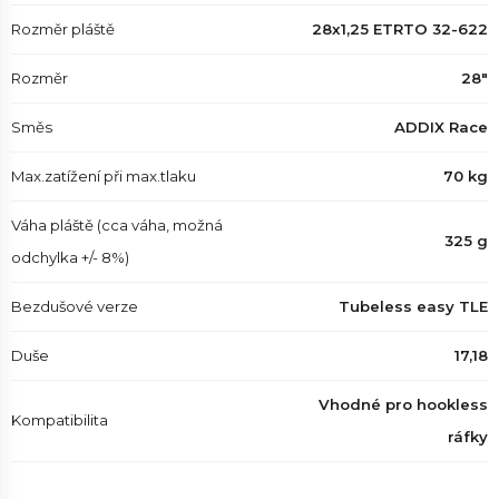
Rozměr pláště
28x1,25 ETRTO 32-622
Rozměr
28"
Směs
ADDIX Race
Max.zatížení při max.tlaku
70 kg
Váha pláště (cca váha, možná
325 g
odchylka +/- 8%)
Bezdušové verze
Tubeless easy TLE
Duše
17,18
Vhodné pro hookless
Kompatibilita
ráfky