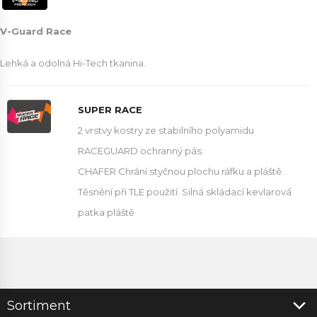
V-Guard Race
Lehká a odolná Hi-Tech tkanina.
SUPER RACE
2 vrstvy kostry ze stabilního polyamidu
RACEGUARD ochranný pás.
CHAFER Chrání styčnou plochu ráfku a pláště.
Těsnění při TLE použití. Silná skládací kevlarová
patka pláště
Sortiment