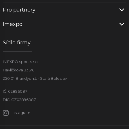
Pro partnery
Imexpo
Sídlo firmy
IMEXPO sport s.r.o.
Havlíčkova 333/6
250 01 Brandýs n.L - Stará Boleslav
IČ: 02896087
DIČ: CZ02896087
Instagram