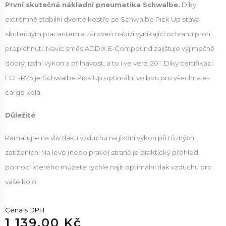
První skutečná nákladní pneumatika Schwalbe.
Díky
extrémně stabilní dvojité kostře se Schwalbe Pick Up stává
skutečným pracantem a zároveň nabízí vynikající ochranu proti
propíchnutí. Navíc směs ADDIX E-Compound zajišťuje výjimečně
dobrý jízdní výkon a přilnavost, a to i ve verzi 20“. Díky certifikaci
ECE-R75 je Schwalbe Pick Up optimální volbou pro všechna e-
cargo kola.
Důležité
:
Pamatujte na vliv tlaku vzduchu na jízdní výkon při různých
zatíženích! Na levé (nebo pravé) straně je praktický přehled,
pomocí kterého můžete rychle najít optimální tlak vzduchu pro
vaše kolo.
Cena s DPH
1 139.00 Kč