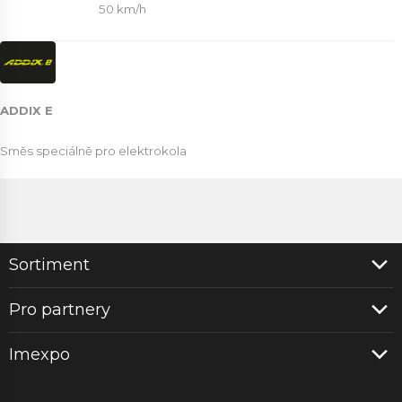
50 km/h
ADDIX E
Směs speciálně pro elektrokola
Sortiment
Pro partnery
Imexpo