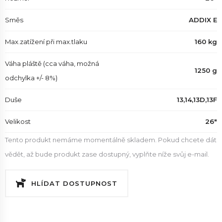
Směs
ADDIX E
Max.zatížení při max.tlaku
160 kg
Váha pláště (cca váha, možná
1250 g
odchylka +/- 8%)
Duše
13,14,13D,13F
Velikost
26"
Tento produkt nemáme momentálně skladem. Pokud chcete dát
vědět, až bude produkt zase dostupný, vyplňte níže svůj e-mail.
HLÍDAT DOSTUPNOST