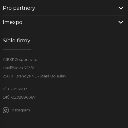
Pro partnery
Imexpo
Sídlo firmy
IMEXPO sport s.r.o.
Havlíčkova 333/6
250 01 Brandýs n.L - Stará Boleslav
IČ: 02896087
DIČ: CZ02896087
Instagram