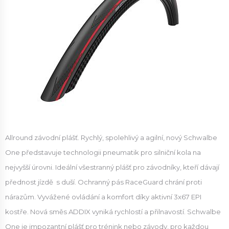
Allround závodní plášť. Rychlý, spolehlivý a agilní, nový Schwalbe
One představuje technologii pneumatik pro silniční kola na
nejvyšší úrovni. Ideální všestranný plášť pro závodníky, kteří dávají
přednost jízdě s duší. Ochranný pás RaceGuard chrání proti
nárazům. Vyvážené ovládání a komfort díky aktivní 3x67 EPI
kostře. Nová směs ADDIX vyniká rychlostí a přilnavostí. Schwalbe
One je impozantní plášť pro trénink nebo závody, pro každou