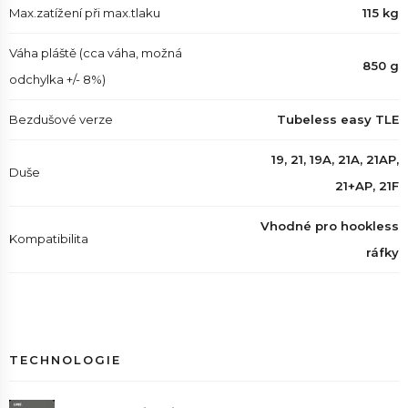
Max.zatížení při max.tlaku
115 kg
Váha pláště (cca váha, možná
850 g
odchylka +/- 8%)
Bezdušové verze
Tubeless easy TLE
19, 21, 19A, 21A, 21AP,
Duše
21+AP, 21F
Vhodné pro hookless
Kompatibilita
ráfky
TECHNOLOGIE