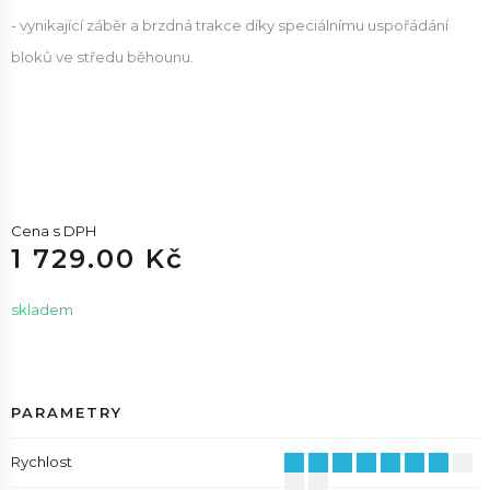
- vynikající záběr a brzdná trakce díky speciálnímu uspořádání
bloků ve středu běhounu.
Cena s DPH
1 729.00 Kč
skladem
PARAMETRY
Rychlost