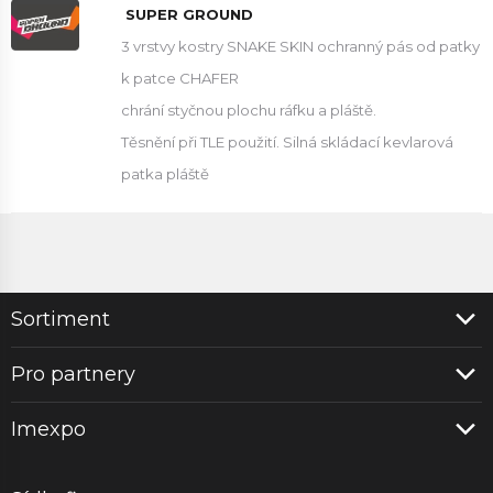
SUPER GROUND
3 vrstvy kostry SNAKE SKIN ochranný pás od patky
k patce CHAFER
chrání styčnou plochu ráfku a pláště.
Těsnění při TLE použití. Silná skládací kevlarová
patka pláště
Sortiment
Pro partnery
Imexpo