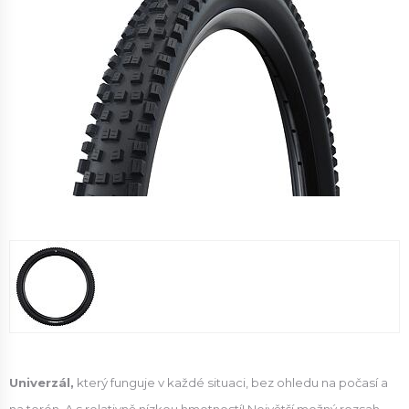
Univerzál,
který funguje v každé situaci, bez ohledu na počasí a