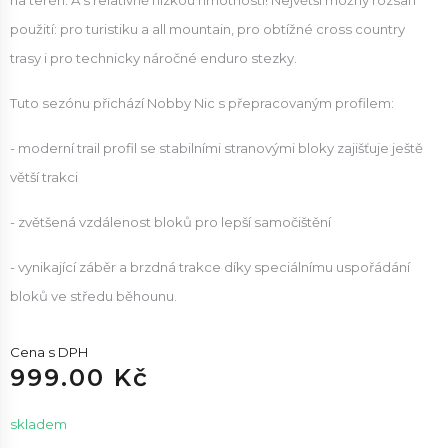
na terén. A s relativně nízkou hmotností! Největší možný rozsah
použití: pro turistiku a all mountain, pro obtížné cross country
trasy i pro technicky náročné enduro stezky.
Tuto sezónu přichází Nobby Nic s přepracovaným profilem:
- moderní trail profil se stabilními stranovými bloky zajišťuje ještě
větší trakci
- zvětšená vzdálenost bloků pro lepší samočištění
- vynikající záběr a brzdná trakce díky speciálnímu uspořádání
bloků ve středu běhounu.
Cena s DPH
999.00 Kč
skladem