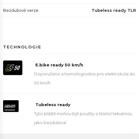
Bezdušové verze
Tubeless ready TLR
TECHNOLOGIE
E.bike ready 50 km/h
Doporučeno a homologováno pro elektrokola do
50 km/h
Tubeless ready
Tyto pláště mohou být použity s těsnící tekutinou
jako bezdušové