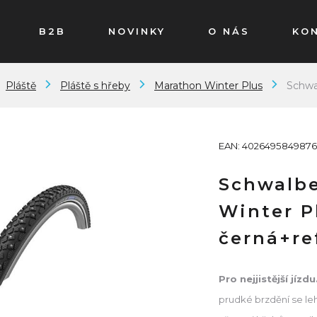
B2B
NOVINKY
O NÁS
KO
Pláště
Pláště s hřeby
Marathon Winter Plus
Schwa
EAN: 4026495849876
Schwalbe
Winter P
černá+re
Pro nejjistější jízdu
prudké brzdění se leh