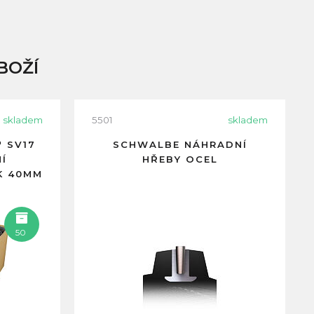
BOŽÍ
skladem
5501
skladem
 SV17
SCHWALBE NÁHRADNÍ
Í
HŘEBY OCEL
K 40MM
50