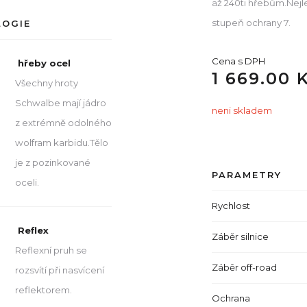
až 240ti hřebům.Nejl
stupeň ochrany 7.
LOGIE
Cena s DPH
hřeby ocel
1 669.00 
Všechny hroty
Schwalbe mají jádro
neni skladem
z extrémně odolného
wolfram karbidu.Tělo
je z pozinkované
PARAMETRY
oceli.
Rychlost
Reflex
Záběr silnice
Reflexní pruh se
Záběr off-road
rozsvítí při nasvícení
reflektorem.
Ochrana