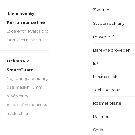
Životnost
Linie kvality
Performance line
Stupeň ochrany
Excelentní kvalita pro
Provedení
intenzivní nasazení.
Barevné provedení
Ochrana 7
EPI
SmartGuard
Min/max tlak
Nejúčinnější ochranný
pás, masivní, 5mm
Tech. ochrana
silná vrstva
Rozměr pláště
elastického kaučuku
trvale chrání.
Rozměr
Směs