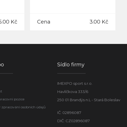
5.00 Kč
Cena
3.00 Kč
po
Sídlo firmy
IMEXPO sport s.r.o.
kt
Havlíčkova 333/6
pracovní pozice
250 01 Brandýs n.L - Stará Boleslav
 zpracování osobních údajů
IČ: 02896087
DIČ: CZ02896087