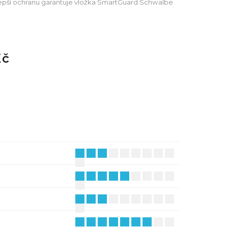
epší ochranu garantuje vložka SmartGuard.Schwalbe
Kč