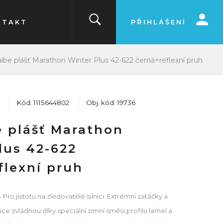
NTAKT
PŘIHLÁŠENÍ
lbe plášť Marathon Winter Plus 42-622 černá+reflexní pruh
Kód: 1115644802
Obj. kód: 19736
 plášť Marathon
lus 42-622
flexní pruh
.
Pro jistotu na zledovatělé silnici. Extrémní zatáčky a
ce zvládnou díky speciální zimní směsi,profilu lamel a