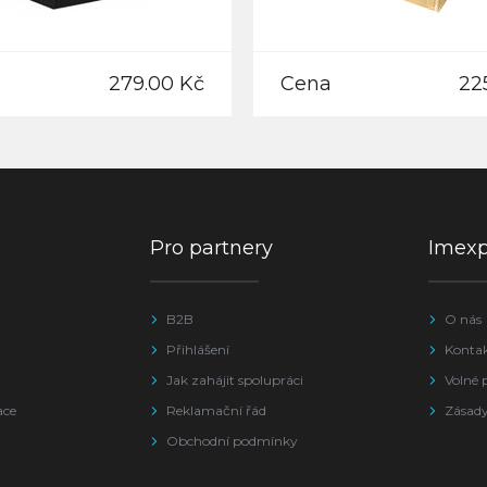
279.00 Kč
Cena
22
Pro partnery
Imex
B2B
O nás
Přihlášení
Konta
Jak zahájit spolupráci
Volné 
ace
Reklamační řád
Zásady
Obchodní podmínky