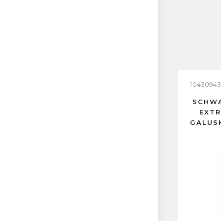
10430943
SCHWA
EXTR
GALUS