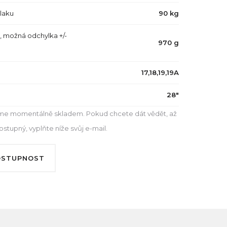
tlaku
90 kg
, možná odchylka +/-
970 g
17,18,19,19A
28"
e momentálně skladem. Pokud chcete dát vědět, až
tupný, vyplňte níže svůj e-mail.
OSTUPNOST