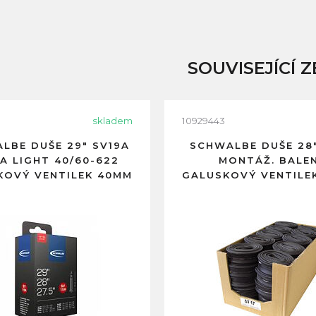
SOUVISEJÍCÍ Z
skladem
10929443
LBE DUŠE 29" SV19A
SCHWALBE DUŠE 28"
A LIGHT 40/60-622
MONTÁŽ. BALEN
KOVÝ VENTILEK 40MM
GALUSKOVÝ VENTILE