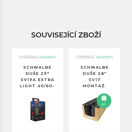
SOUVISEJÍCÍ ZBOŽÍ
10430943
skladem
10929443
skladem
SCHWALBE
SCHWALBE
DUŠE 29"
DUŠE 28"
SV19A EXTRA
SV17
LIGHT 40/60-
MONTÁŽ.
622
BALENÍ
GALUSKOVÝ
GALUSKOVÝ
VENTILEK
VENTILEK
50
40MM
40MM