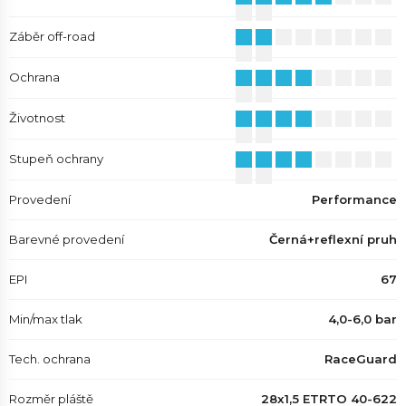
Záběr off-road
Ochrana
Životnost
Stupeň ochrany
Provedení
Performance
Barevné provedení
Černá+reflexní pruh
EPI
67
Min/max tlak
4,0-6,0 bar
Tech. ochrana
RaceGuard
Rozměr pláště
28x1,5 ETRTO 40-622