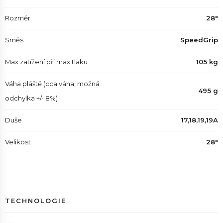
Rozměr
28"
Směs
SpeedGrip
Max.zatížení při max.tlaku
105 kg
Váha pláště (cca váha, možná
495 g
odchylka +/- 8%)
Duše
17,18,19,19A
Velikost
28"
TECHNOLOGIE